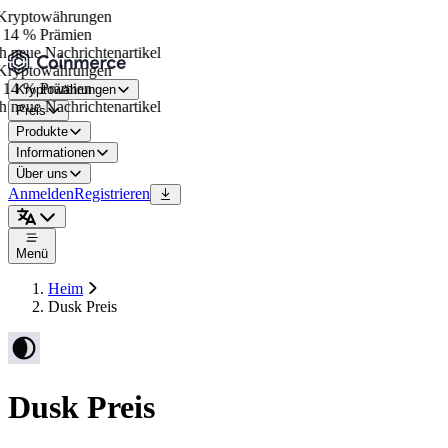
ryptowährungen
14 % Prämien
 neue Nachrichtenartikel
ryptowährungen
14 % Prämien
Kryptowährungen
 neue Nachrichtenartikel
Preis
Produkte
Informationen
Über uns
Anmelden
Registrieren
Menü
Heim
Dusk Preis
Dusk Preis