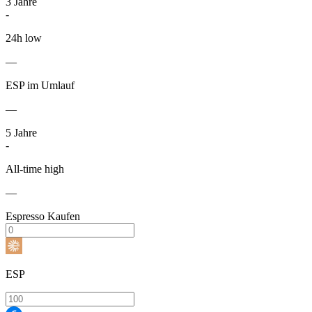
3
Jahre
-
24h low
—
ESP im Umlauf
—
5
Jahre
-
All-time high
—
Espresso Kaufen
ESP