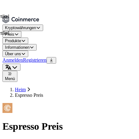
l
Kryptowährungen
l
Preis
Produkte
Informationen
Über uns
Anmelden
Registrieren
Menü
Heim
Espresso Preis
Espresso Preis