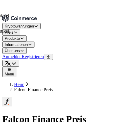
l
Kryptowährungen
l
Preis
Produkte
Informationen
Über uns
Anmelden
Registrieren
Menü
Heim
Falcon Finance Preis
Falcon Finance Preis