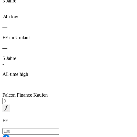
3
Jahre
-
24h low
—
FF im Umlauf
—
5
Jahre
-
All-time high
—
Falcon Finance Kaufen
FF