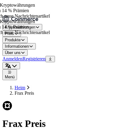
Kryptowährungen
 14 % Prämien
h neue Nachrichtenartikel
Kryptowährungen
 14 % Prämien
Kryptowährungen
h neue Nachrichtenartikel
Preis
Produkte
Informationen
Über uns
Anmelden
Registrieren
Menü
Heim
Frax Preis
Frax Preis