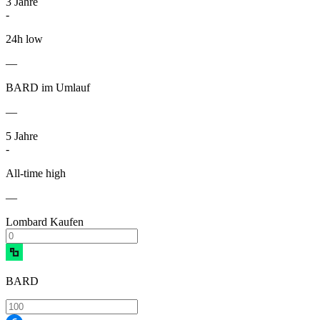
3
Jahre
-
24h low
—
BARD im Umlauf
—
5
Jahre
-
All-time high
—
Lombard Kaufen
BARD