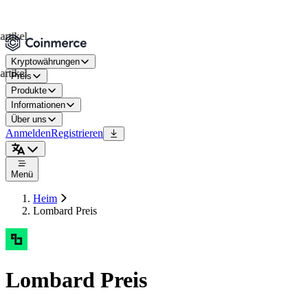
el
Kryptowährungen
el
Preis
Produkte
Informationen
Über uns
Anmelden
Registrieren
Menü
Heim
Lombard Preis
Lombard Preis