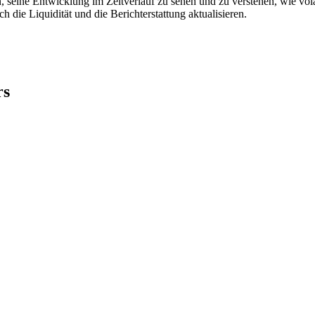
 seine Entwicklung im Zeitverlauf zu sehen und zu verstehen, wie volat
ie Liquidität und die Berichterstattung aktualisieren.
rs