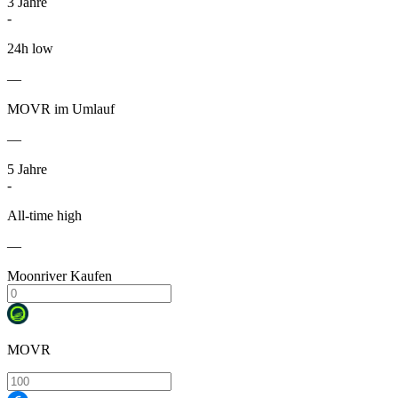
3
Jahre
-
24h low
—
MOVR im Umlauf
—
5
Jahre
-
All-time high
—
Moonriver Kaufen
MOVR