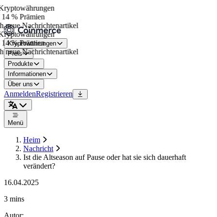
ryptowährungen
 14 % Prämien
 neue Nachrichtenartikel
ryptowährungen
 14 % Prämien
Kryptowährungen
 neue Nachrichtenartikel
Preis
Produkte
Informationen
Über uns
Anmelden
Registrieren
Menü
Heim
Nachricht
Ist die Altseason auf Pause oder hat sie sich dauerhaft
verändert?
16.04.2025
3 mins
Autor
: