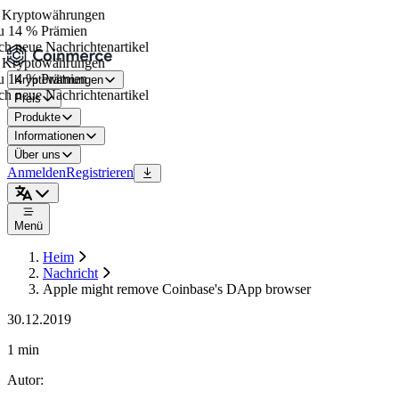
Kryptowährungen
 14 % Prämien
h neue Nachrichtenartikel
Kryptowährungen
 14 % Prämien
Kryptowährungen
h neue Nachrichtenartikel
Preis
Produkte
Informationen
Über uns
Anmelden
Registrieren
Menü
Heim
Nachricht
Apple might remove Coinbase's DApp browser
30.12.2019
1 min
Autor
: