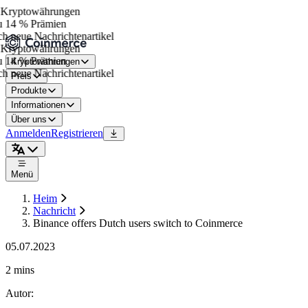
Kryptowährungen
 14 % Prämien
h neue Nachrichtenartikel
Kryptowährungen
 14 % Prämien
Kryptowährungen
h neue Nachrichtenartikel
Preis
Produkte
Informationen
Über uns
Anmelden
Registrieren
Menü
Heim
Nachricht
Binance offers Dutch users switch to Coinmerce
05.07.2023
2 mins
Autor
: