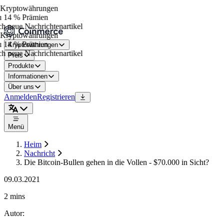
Kryptowährungen
 14 % Prämien
h neue Nachrichtenartikel
Kryptowährungen
 14 % Prämien
Kryptowährungen
h neue Nachrichtenartikel
Preis
Produkte
Informationen
Über uns
Anmelden
Registrieren
Menü
Heim
Nachricht
Die Bitcoin-Bullen gehen in die Vollen - $70.000 in Sicht?
09.03.2021
2 mins
Autor
: