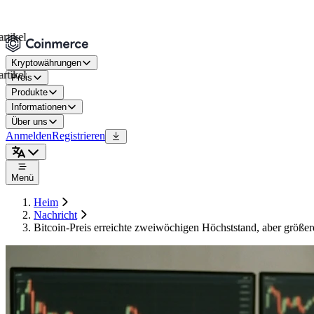
Kryptowährungen
Preis
Produkte
Informationen
Über uns
Anmelden
Registrieren
Menü
Heim
Nachricht
Bitcoin-Preis erreichte zweiwöchigen Höchststand, aber größe