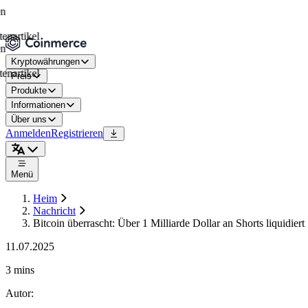
ikel
Kryptowährungen
ikel
Preis
Produkte
Informationen
Über uns
Anmelden
Registrieren
Menü
Heim
Nachricht
Bitcoin überrascht: Über 1 Milliarde Dollar an Shorts liquidiert
11.07.2025
3 mins
Autor
: