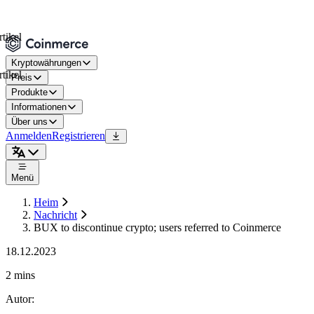
Kryptowährungen
Preis
Produkte
Informationen
Über uns
Anmelden
Registrieren
Menü
Heim
Nachricht
BUX to discontinue crypto; users referred to Coinmerce
18.12.2023
2 mins
Autor
: