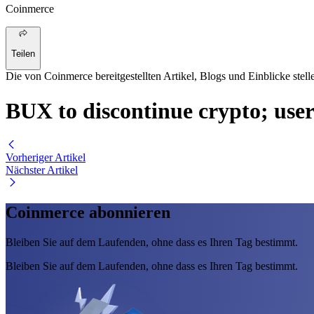
Coinmerce
Teilen
Die von Coinmerce bereitgestellten Artikel, Blogs und Einblicke stell
BUX to discontinue crypto; user
Vorheriger Artikel
Nächster Artikel
Coinmerce abonnieren
Bleiben Sie auf dem Laufenden, ohne dass es Ihren Tag bestimmt.
Bleiben Sie auf dem Laufenden, ohne dass es Ihren Tag bestimmt.