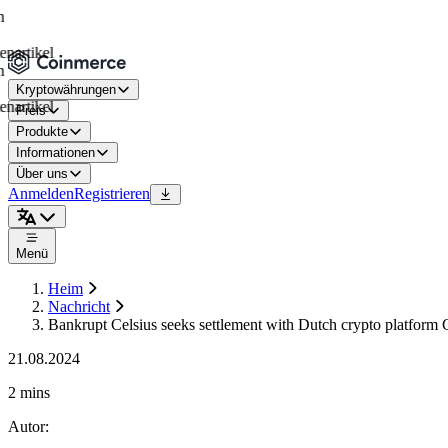
kel
Kryptowährungen
kel
Preis
Produkte
Informationen
Über uns
Anmelden
Registrieren
Menü
Heim
Nachricht
Bankrupt Celsius seeks settlement with Dutch crypto platform
21.08.2024
2 mins
Autor
: