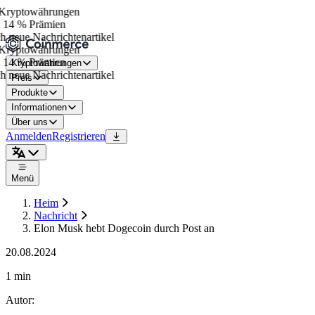
ryptowährungen
 14 % Prämien
 neue Nachrichtenartikel
ryptowährungen
 14 % Prämien
Kryptowährungen
 neue Nachrichtenartikel
Preis
Produkte
Informationen
Über uns
Anmelden
Registrieren
Menü
Heim
Nachricht
Elon Musk hebt Dogecoin durch Post an
20.08.2024
1 min
Autor
: