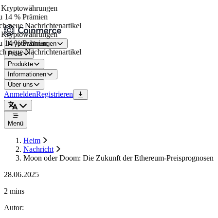
Kryptowährungen
 14 % Prämien
h neue Nachrichtenartikel
Kryptowährungen
 14 % Prämien
Kryptowährungen
h neue Nachrichtenartikel
Preis
Produkte
Informationen
Über uns
Anmelden
Registrieren
Menü
Heim
Nachricht
Moon oder Doom: Die Zukunft der Ethereum-Preisprognosen
28.06.2025
2 mins
Autor
: