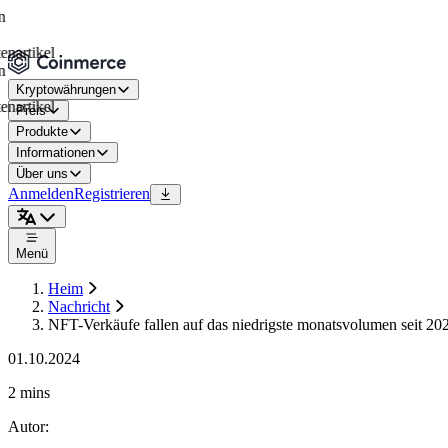
ikel
Kryptowährungen
ikel
Preis
Produkte
Informationen
Über uns
Anmelden
Registrieren
Menü
Heim
Nachricht
NFT-Verkäufe fallen auf das niedrigste monatsvolumen seit 20
01.10.2024
2 mins
Autor
: