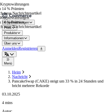
Kryptowährungen
 14 % Prämien
h neue Nachrichtenartikel
Kryptowährungen
 14 % Prämien
Kryptowährungen
h neue Nachrichtenartikel
Preis
Produkte
Informationen
Über uns
Anmelden
Registrieren
Menü
Heim
Nachricht
PancakeSwap (CAKE) steigt um 33 % in 24 Stunden und
bricht mehrere Rekorde
03.10.2025
4 mins
Autor
: