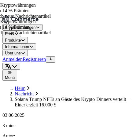
Kryptowährungen
 14 % Prämien
h neue Nachrichtenartikel
Kryptowährungen
 14 % Prämien
Kryptowährungen
h neue Nachrichtenartikel
Preis
Produkte
Informationen
Über uns
Anmelden
Registrieren
Menü
Heim
Nachricht
Solana Trump NFTs an Gäste des Krypto-Dinners verteilt—
Einer erzielt 16.000 $
03.06.2025
3 mins
Autor
: