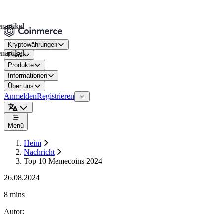
kel
Kryptowährungen
kel
Preis
Produkte
Informationen
Über uns
Anmelden
Registrieren
Menü
Heim
Nachricht
Top 10 Memecoins 2024
26.08.2024
8 mins
Autor
: