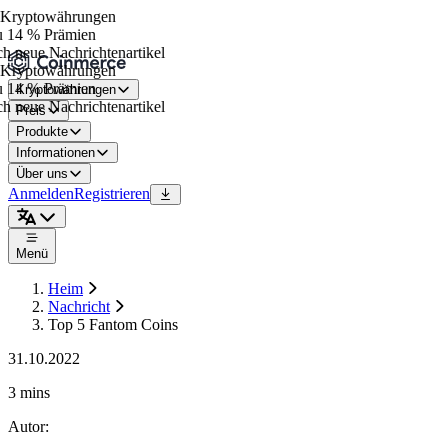
Kryptowährungen
 14 % Prämien
h neue Nachrichtenartikel
Kryptowährungen
 14 % Prämien
Kryptowährungen
h neue Nachrichtenartikel
Preis
Produkte
Informationen
Über uns
Anmelden
Registrieren
Menü
Heim
Nachricht
Top 5 Fantom Coins
31.10.2022
3 mins
Autor
: