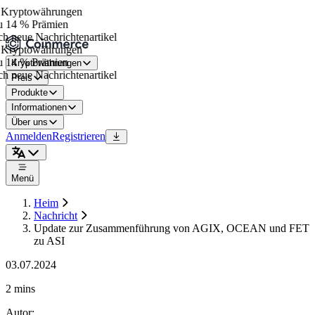
Kryptowährungen
 14 % Prämien
h neue Nachrichtenartikel
Kryptowährungen
 14 % Prämien
Kryptowährungen
h neue Nachrichtenartikel
Preis
Produkte
Informationen
Über uns
Anmelden
Registrieren
Menü
Heim
Nachricht
Update zur Zusammenführung von AGIX, OCEAN und FET
zu ASI
03.07.2024
2 mins
Autor
: