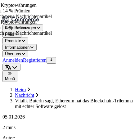
Kryptowährungen
 14 % Prämien
h neue Nachrichtenartikel
Kryptowährungen
 14 % Prämien
Kryptowährungen
h neue Nachrichtenartikel
Preis
Produkte
Informationen
Über uns
Anmelden
Registrieren
Menü
Heim
Nachricht
Vitalik Buterin sagt, Ethereum hat das Blockchain-Trilemma
mit echter Software gelöst
05.01.2026
2 mins
Autor
: