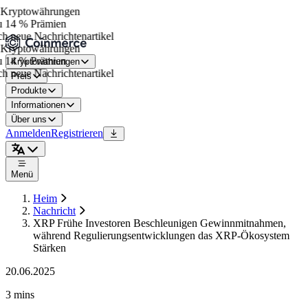
Kryptowährungen
 14 % Prämien
h neue Nachrichtenartikel
Kryptowährungen
 14 % Prämien
Kryptowährungen
h neue Nachrichtenartikel
Preis
Produkte
Informationen
Über uns
Anmelden
Registrieren
Menü
Heim
Nachricht
XRP Frühe Investoren Beschleunigen Gewinnmitnahmen,
während Regulierungsentwicklungen das XRP-Ökosystem
Stärken
20.06.2025
3 mins