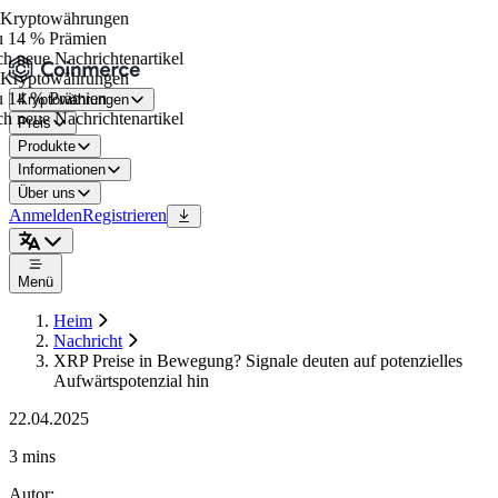
Kryptowährungen
 14 % Prämien
h neue Nachrichtenartikel
Kryptowährungen
 14 % Prämien
Kryptowährungen
h neue Nachrichtenartikel
Preis
Produkte
Informationen
Über uns
Anmelden
Registrieren
Menü
Heim
Nachricht
XRP Preise in Bewegung? Signale deuten auf potenzielles
Aufwärtspotenzial hin
22.04.2025
3 mins
Autor
: