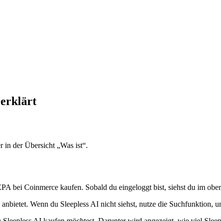
 erklärt
 in der Übersicht „Was ist“.
PA bei Coinmerce kaufen. Sobald du eingeloggt bist, siehst du im ober
 anbietet. Wenn du Sleepless AI nicht siehst, nutze die Suchfunktion,
Sleepless AI kaufen möchtest. Darunter wird angezeigt, wie viel Sleeple