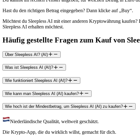
Hast du den richtigen Betrag eingegeben? Dann klicke auf „Buy“.
Möchtest du Sleepless AI mit einer anderen Kryptowährung kaufen? D
Sleepless AI erhalten möchtest.
Häufig gestellte Fragen zum Kauf von Slee
Über Sleepless AI? (AI)
Was ist Sleepless AI (AI)?
Wie funktioniert Sleepless AI (AI)?
Wie kann man Sleepless AI (AI) kaufen?
Wie hoch ist der Mindestbetrag, um Sleepless AI (AI) zu kaufen?
Niederländische Qualität, weltweit geschätzt.
Die Krypto-App, die du wirklich willst, gemacht für dich.