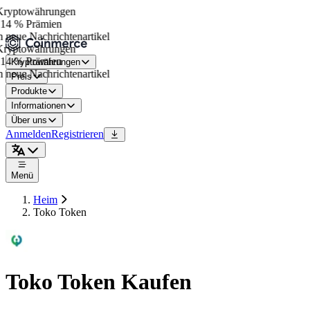
ryptowährungen
14 % Prämien
neue Nachrichtenartikel
ryptowährungen
14 % Prämien
Kryptowährungen
neue Nachrichtenartikel
Preis
Produkte
Informationen
Über uns
Anmelden
Registrieren
Menü
Heim
Toko Token
Toko Token Kaufen