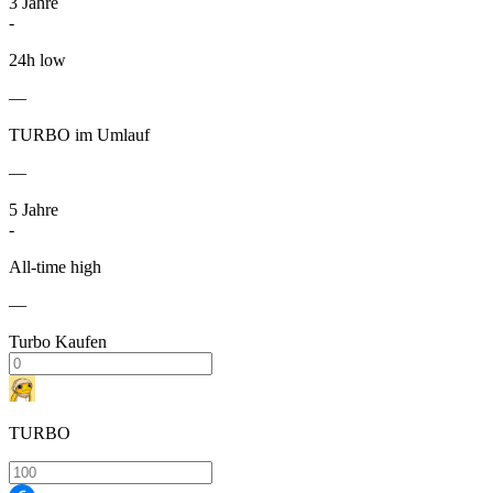
3
Jahre
-
24h low
—
TURBO im Umlauf
—
5
Jahre
-
All-time high
—
Turbo Kaufen
TURBO