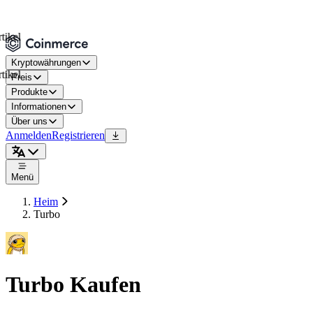
l
Kryptowährungen
l
Preis
Produkte
Informationen
Über uns
Anmelden
Registrieren
Menü
Heim
Turbo
Turbo Kaufen