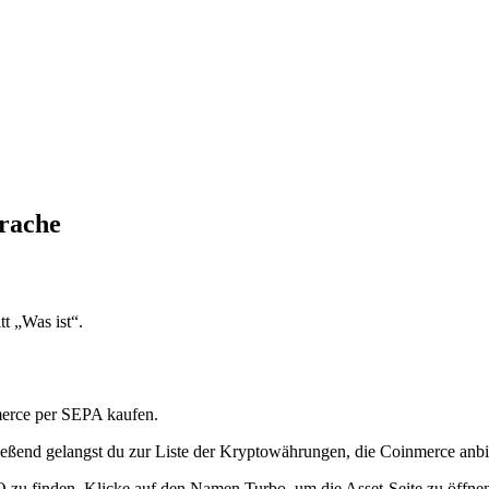
prache
t „Was ist“.
rce per SEPA kaufen.
eßend gelangst du zur Liste der Kryptowährungen, die Coinmerce anbie
O zu finden. Klicke auf den Namen Turbo, um die Asset-Seite zu öffne