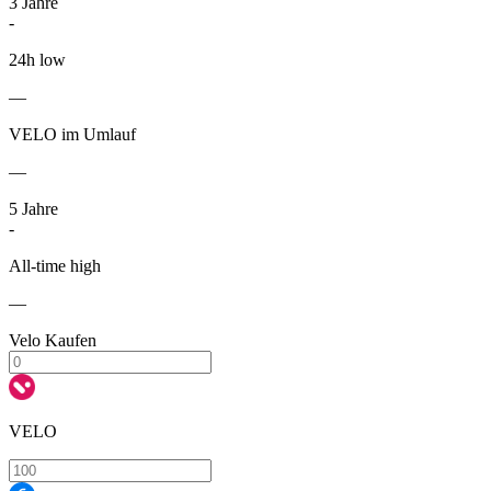
3
Jahre
-
24h low
—
VELO im Umlauf
—
5
Jahre
-
All-time high
—
Velo Kaufen
VELO