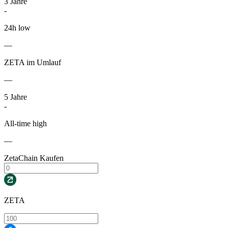
3
Jahre
-
24h low
—
ZETA im Umlauf
—
5
Jahre
-
All-time high
—
ZetaChain Kaufen
ZETA