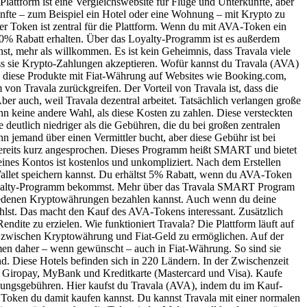
 Plattform ist eine Vergleichswebsite für Flüge und Unterkünfte, aber
künfte – zum Beispiel ein Hotel oder eine Wohnung – mit Krypto zu
r Token ist zentral für die Plattform. Wenn du mit AVA-Token ein
 40% Rabatt erhalten. Über das Loyalty-Programm ist es außerdem
st, mehr als willkommen. Es ist kein Geheimnis, dass Travala viele
ass sie Krypto-Zahlungen akzeptieren. Wofür kannst du Travala (AVA)
u diese Produkte mit Fiat-Währung auf Websites wie Booking.com,
on Travala zurückgreifen. Der Vorteil von Travala ist, dass die
ber auch, weil Travala dezentral arbeitet. Tatsächlich verlangen große
 keine andere Wahl, als diese Kosten zu zahlen. Diese versteckten
deutlich niedriger als die Gebühren, die du bei großen zentralen
nn jemand über einen Vermittler bucht, aber diese Gebühr ist bei
reits kurz angesprochen. Dieses Programm heißt SMART und bietet
ines Kontos ist kostenlos und unkompliziert. Nach dem Erstellen
Wallet speichern kannst. Du erhältst 5% Rabatt, wenn du AVA-Token
RT-Loyalty-Programm bekommst. Mehr über das Travala SMART Program
chiedenen Kryptowährungen bezahlen kannst. Auch wenn du deine
lst. Das macht den Kauf des AVA-Tokens interessant. Zusätzlich
ndite zu erzielen. Wie funktioniert Travala? Die Plattform läuft auf
ll zwischen Kryptowährung und Fiat-Geld zu ermöglichen. Auf der
hmen daher – wenn gewünscht – auch in Fiat-Währung. So sind sie
ind. Diese Hotels befinden sich in 220 Ländern. In der Zwischenzeit
 Giropay, MyBank und Kreditkarte (Mastercard und Visa). Kaufe
lungsgebühren. Hier kaufst du Travala (AVA), indem du im Kauf-
e Token du damit kaufen kannst. Du kannst Travala mit einer normalen