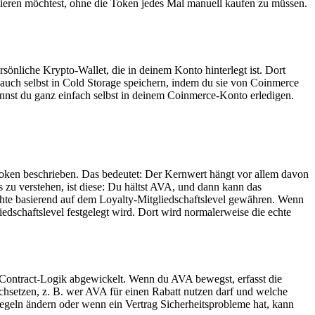
tieren möchtest, ohne die Token jedes Mal manuell kaufen zu müssen.
önliche Krypto-Wallet, die in deinem Konto hinterlegt ist. Dort
uch selbst in Cold Storage speichern, indem du sie von Coinmerce
annst du ganz einfach selbst in deinem Coinmerce-Konto erledigen.
ken beschrieben. Das bedeutet: Der Kernwert hängt vor allem davon
zu verstehen, ist diese: Du hältst AVA, und dann kann das
te basierend auf dem Loyalty-Mitgliedschaftslevel gewähren. Wenn
edschaftslevel festgelegt wird. Dort wird normalerweise die echte
ontract-Logik abgewickelt. Wenn du AVA bewegst, erfasst die
hsetzen, z. B. wer AVA für einen Rabatt nutzen darf und welche
Regeln ändern oder wenn ein Vertrag Sicherheitsprobleme hat, kann