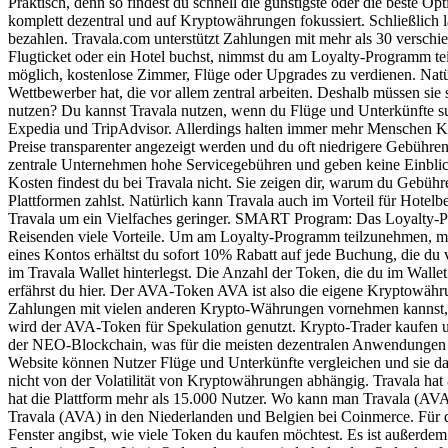
Praktisch, denn so findest du schnell die günstigste oder die beste Op
komplett dezentral und auf Kryptowährungen fokussiert. Schließlich 
bezahlen. Travala.com unterstützt Zahlungen mit mehr als 30 versch
Flugticket oder ein Hotel buchst, nimmst du am Loyalty-Programm te
möglich, kostenlose Zimmer, Flüge oder Upgrades zu verdienen. Natür
Wettbewerber hat, die vor allem zentral arbeiten. Deshalb müssen si
nutzen? Du kannst Travala nutzen, wenn du Flüge und Unterkünfte su
Expedia und TripAdvisor. Allerdings halten immer mehr Menschen Kryp
Preise transparenter angezeigt werden und du oft niedrigere Gebühren 
zentrale Unternehmen hohe Servicegebühren und geben keine Einblick
Kosten findest du bei Travala nicht. Sie zeigen dir, warum du Gebüh
Plattformen zahlst. Natürlich kann Travala auch im Vorteil für Hotelb
Travala um ein Vielfaches geringer. SMART Program: Das Loyalty-
Reisenden viele Vorteile. Um am Loyalty-Programm teilzunehmen, muss
eines Kontos erhältst du sofort 10% Rabatt auf jede Buchung, die d
im Travala Wallet hinterlegst. Die Anzahl der Token, die du im Wa
erfährst du hier. Der AVA-Token AVA ist also die eigene Kryptowäh
Zahlungen mit vielen anderen Krypto-Währungen vornehmen kannst, e
wird der AVA-Token für Spekulation genutzt. Krypto-Trader kaufen und
der NEO-Blockchain, was für die meisten dezentralen Anwendungen ni
Website können Nutzer Flüge und Unterkünfte vergleichen und sie da
nicht von der Volatilität von Kryptowährungen abhängig. Travala hat 8
hat die Plattform mehr als 15.000 Nutzer. Wo kann man Travala (A
Travala (AVA) in den Niederlanden und Belgien bei Coinmerce. Für 
Fenster angibst, wie viele Token du kaufen möchtest. Es ist außerde