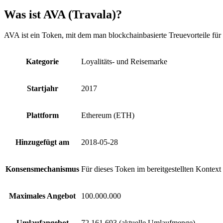
Was ist AVA (Travala)?
AVA ist ein Token, mit dem man blockchainbasierte Treuevorteile f
Kategorie
Loyalitäts- und Reisemarke
Startjahr
2017
Plattform
Ethereum (ETH)
Hinzugefügt am
2018-05-28
Konsensmechanismus
Für dieses Token im bereitgestellten Kontext
Maximales Angebot
100.000.000
Umlaufangebot
72.161.693 (aktuelle Umlaufmenge)