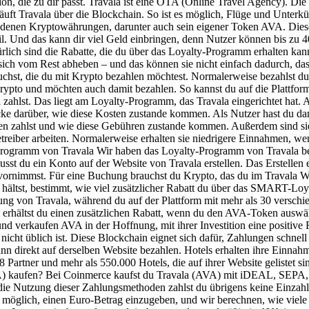
tion, die zu dir passt. Travala ist eine OTA (Online Travel Agency). Die
läuft Travala über die Blockchain. So ist es möglich, Flüge und Unter
iedenen Kryptowährungen, darunter auch sein eigener Token AVA. Diese
il. Und das kann dir viel Geld einbringen, denn Nutzer können bis zu
lich sind die Rabatte, die du über das Loyalty-Programm erhalten kann
e sich vom Rest abheben – und das können sie nicht einfach dadurch, d
chst, die du mit Krypto bezahlen möchtest. Normalerweise bezahlst d
to und möchten auch damit bezahlen. So kannst du auf die Plattform v
zahlst. Das liegt am Loyalty-Programm, das Travala eingerichtet hat. A
e darüber, wie diese Kosten zustande kommen. Als Nutzer hast du dann
ren zahlst und wie diese Gebühren zustande kommen. Außerdem sind sie 
etreiber arbeiten. Normalerweise erhalten sie niedrigere Einnahmen, we
Programm von Travala Wir haben das Loyalty-Programm von Travala be
t du ein Konto auf der Website von Travala erstellen. Das Erstellen e
u vornimmst. Für eine Buchung brauchst du Krypto, das du im Travala 
llet hältst, bestimmt, wie viel zusätzlicher Rabatt du über das SMA
rung von Travala, während du auf der Plattform mit mehr als 30 vers
rhältst du einen zusätzlichen Rabatt, wenn du den AVA-Token auswäh
 verkaufen AVA in der Hoffnung, mit ihrer Investition eine positive Re
cht üblich ist. Diese Blockchain eignet sich dafür, Zahlungen schne
nn direkt auf derselben Website bezahlen. Hotels erhalten ihre Einna
 Partner und mehr als 550.000 Hotels, die auf ihrer Website gelistet s
VA) kaufen? Bei Coinmerce kaufst du Travala (AVA) mit iDEAL, SEPA,
die Nutzung dieser Zahlungsmethoden zahlst du übrigens keine Einzah
m möglich, einen Euro-Betrag einzugeben, und wir berechnen, wie viel