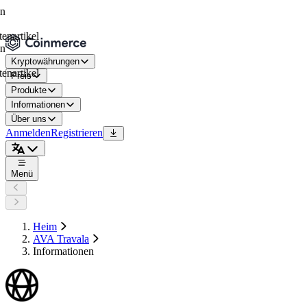
tikel
Kryptowährungen
tikel
Preis
Produkte
Informationen
Über uns
Anmelden
Registrieren
Menü
Heim
AVA Travala
Informationen