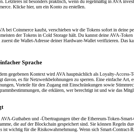
n. Letzteres ist besonders praktisch, wenn du regelmäßig in AVA inves
rce. Klicke hier, um ein Konto zu erstellen.
bei Coinmerce kaufst, verschieben wir die Tokens sofort in deine pers
eisten der Tokens in Cold Storage hält. Du kannst deine AVA-Token a
zuerst die Wallet-Adresse deiner Hardware-Wallet verifizieren. Das k
einfacher Sprache
 dem gegebenen Kontext wird AVA hauptsächlich als Loyalty-Access-To
 davon, es für Netzwerkbelohnungen zu sperren. Eine einfache Art, es 
ungen, Vorteile für den Zugang mit Einschränkungen sowie Stimmrech
grammbestimmungen, die erklären, wer berechtigt ist und wie das Mitgli
gt
n AVA-Guthaben und -Übertragungen über die Ethereum-Token-Smart-C
mme, die auf der Blockchain gespeichert sind. Sie können Regeln durc
 Das ist wichtig für die Risikowahrnehmung. Wenn sich Smart-Contract-