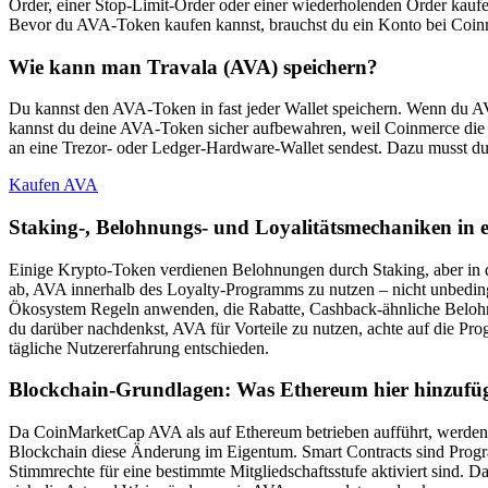
Order, einer Stop-Limit-Order oder einer wiederholenden Order kaufe
Bevor du AVA-Token kaufen kannst, brauchst du ein Konto bei Coinme
Wie kann man Travala (AVA) speichern?
Du kannst den AVA-Token in fast jeder Wallet speichern. Wenn du AVA 
kannst du deine AVA-Token sicher aufbewahren, weil Coinmerce die m
an eine Trezor- oder Ledger-Hardware-Wallet sendest. Dazu musst du 
Kaufen AVA
Staking-, Belohnungs- und Loyalitätsmechaniken in 
Einige Krypto-Token verdienen Belohnungen durch Staking, aber in
ab, AVA innerhalb des Loyalty-Programms zu nutzen – nicht unbedingt
Ökosystem Regeln anwenden, die Rabatte, Cashback-ähnliche Belohn
du darüber nachdenkst, AVA für Vorteile zu nutzen, achte auf die Pro
tägliche Nutzererfahrung entschieden.
Blockchain-Grundlagen: Was Ethereum hier hinzufü
Da CoinMarketCap AVA als auf Ethereum betrieben aufführt, werde
Blockchain diese Änderung im Eigentum. Smart Contracts sind Progra
Stimmrechte für eine bestimmte Mitgliedschaftsstufe aktiviert sind.