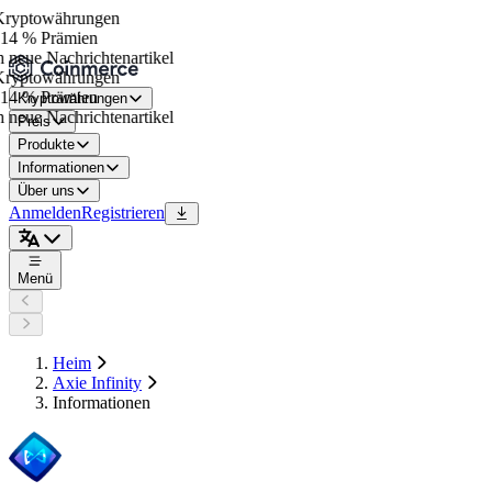
yptowährungen
14 % Prämien
neue Nachrichtenartikel
yptowährungen
14 % Prämien
Kryptowährungen
neue Nachrichtenartikel
Preis
Produkte
Informationen
Über uns
Anmelden
Registrieren
Menü
Heim
Axie Infinity
Informationen