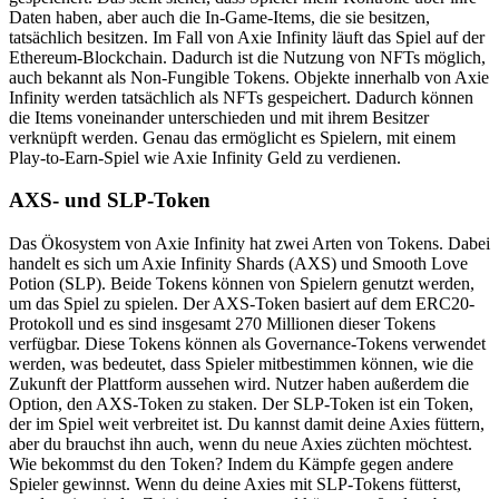
Daten haben, aber auch die In-Game-Items, die sie besitzen,
tatsächlich besitzen. Im Fall von Axie Infinity läuft das Spiel auf der
Ethereum-Blockchain. Dadurch ist die Nutzung von NFTs möglich,
auch bekannt als Non-Fungible Tokens. Objekte innerhalb von Axie
Infinity werden tatsächlich als NFTs gespeichert. Dadurch können
die Items voneinander unterschieden und mit ihrem Besitzer
verknüpft werden. Genau das ermöglicht es Spielern, mit einem
Play-to-Earn-Spiel wie Axie Infinity Geld zu verdienen.
AXS- und SLP-Token
Das Ökosystem von Axie Infinity hat zwei Arten von Tokens. Dabei
handelt es sich um Axie Infinity Shards (AXS) und Smooth Love
Potion (SLP). Beide Tokens können von Spielern genutzt werden,
um das Spiel zu spielen. Der AXS-Token basiert auf dem ERC20-
Protokoll und es sind insgesamt 270 Millionen dieser Tokens
verfügbar. Diese Tokens können als Governance-Tokens verwendet
werden, was bedeutet, dass Spieler mitbestimmen können, wie die
Zukunft der Plattform aussehen wird. Nutzer haben außerdem die
Option, den AXS-Token zu staken. Der SLP-Token ist ein Token,
der im Spiel weit verbreitet ist. Du kannst damit deine Axies füttern,
aber du brauchst ihn auch, wenn du neue Axies züchten möchtest.
Wie bekommst du den Token? Indem du Kämpfe gegen andere
Spieler gewinnst. Wenn du deine Axies mit SLP-Tokens fütterst,