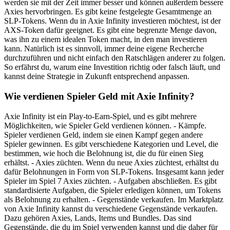
werden sie mit der Zeit immer besser und können außerdem bessere
Axies hervorbringen. Es gibt keine festgelegte Gesamtmenge an
SLP-Tokens. Wenn du in Axie Infinity investieren möchtest, ist der
AXS-Token dafür geeignet. Es gibt eine begrenzte Menge davon,
was ihn zu einem idealen Token macht, in den man investieren
kann. Natürlich ist es sinnvoll, immer deine eigene Recherche
durchzuführen und nicht einfach den Ratschlägen anderer zu folgen.
So erfährst du, warum eine Investition richtig oder falsch läuft, und
kannst deine Strategie in Zukunft entsprechend anpassen.
Wie verdienen Spieler Geld mit Axie Infinity?
Axie Infinity ist ein Play-to-Earn-Spiel, und es gibt mehrere
Möglichkeiten, wie Spieler Geld verdienen können. - Kämpfe.
Spieler verdienen Geld, indem sie einen Kampf gegen andere
Spieler gewinnen. Es gibt verschiedene Kategorien und Level, die
bestimmen, wie hoch die Belohnung ist, die du für einen Sieg
erhältst. - Axies züchten. Wenn du neue Axies züchtest, erhältst du
dafür Belohnungen in Form von SLP-Tokens. Insgesamt kann jeder
Spieler im Spiel 7 Axies züchten. - Aufgaben abschließen. Es gibt
standardisierte Aufgaben, die Spieler erledigen können, um Tokens
als Belohnung zu erhalten. - Gegenstände verkaufen. Im Marktplatz
von Axie Infinity kannst du verschiedene Gegenstände verkaufen.
Dazu gehören Axies, Lands, Items und Bundles. Das sind
Gegenstände, die du im Spiel verwenden kannst und die daher für