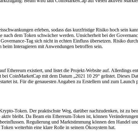
r Marktzugang: Beam wird laut CoinMarketCap auf vielen aktiven Märkte
reisschwankungen erleben, sodass das kurzfristige Risiko hoch sein
ach dem Token schwächer werden. Unsicherheit bei der Governance: Go
r Governance-Tag sich nicht in echten Einfluss übersetzen. Risiko durc
n beim Interagieren mit Anwendungen betroffen sein.
auf Ethereum existiert, und listet die Projekt-Website auf. Allerdings e
 ist bei CoinMarketCap mit dem Datum „2021 10 29“ gelistet. Dieses D
startet ist. Für die genauesten Angaben zu Erstellern und zum Launch pr
 Krypto-Token. Der praktischste Weg, darüber nachzudenken, ist zu
ce aktiv bleibt. Da Beam ein Ethereum-Token ist, können Veränderung
 beeinflussen. Regulierung und Marktstimmung können den Handel und 
r Token weiterhin eine klare Rolle in seinem Ökosystem hat.