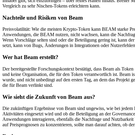
Inhaber gibt, sich einzubringen – über reines Halten hinaus. Breite
Vergleich zu sehr Nischen-Tokens erleichtern kann.
Nachteile und Risiken von Beam
Preisvolatilität: Wie die meisten Krypto-Token kann BEAM starke P
Anwendungen, die BEAM nutzen, nicht wachsen, kann die Nachfrage n
Wenn Vorschläge selten sind oder die Beteiligung gering ist, kann de
setzt, kann von Bugs, Änderungen in Integrationen oder Nutzerfehler
Wer hat Beam erstellt?
Der bereitgestellte Forschungskontext bestätigt, dass Beam als Token 
und keine Organisation, die für den Token verantwortlich ist. Beam
wurde, und nicht unbedingt auf den ersten Tag, an dem das Projekt ge
die für Beam verlinkt sind.
Wie sieht die Zukunft von Beam aus?
Die zukünftigen Ergebnisse von Beam sind ungewiss, wie bei jedem
Aktivitäten eingesetzt wird und ob die Beteiligung an der Governan
Anwendungen interagieren, ebenfalls die Nachfrage und Nutzbarkeit
auf Preisprognosen zu konzentrieren, sollte man darauf achten, ob de