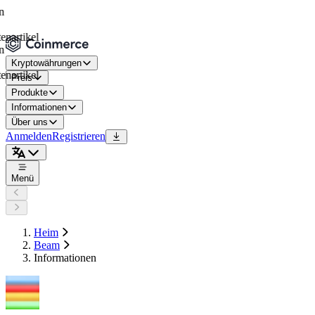
tikel
Kryptowährungen
tikel
Preis
Produkte
Informationen
Über uns
Anmelden
Registrieren
Menü
Heim
Beam
Informationen