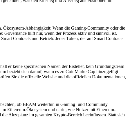
n gehandelt, was den Einstieg und Ausstieg aus Positionen im
 kann. Ökosystem-Abhängigkeit: Wenn die Gaming-Community oder die
vernance hilft nur, wenn der Prozess aktiv und sinnvoll ist.
h Smart Contracts und Betrieb: Jeder Token, der auf Smart Contracts
nthält er keine spezifischen Namen der Ersteller, kein Gründungsteam
atum bezieht sich darauf, wann es zu CoinMarketCap hinzugefügt
üfen Sie die offizielle Website und die offiziellen Dokumentationen,
 beobachten, ob BEAM weiterhin in Gaming- und Community-
en im Ethereum-Ökosystem und darin, wie Nutzer mit Ethereum-
die Akzeptanz im gesamten Krypto-Bereich beeinflussen. Statt sich