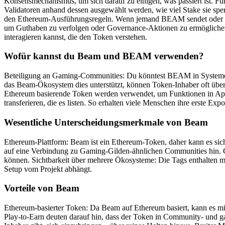
Konsensmechanismus, um sich darauf zu einigen, was passiert ist. Fü
Validatoren anhand dessen ausgewählt werden, wie viel Stake sie sp
den Ethereum-Ausführungsregeln. Wenn jemand BEAM sendet oder ver
um Guthaben zu verfolgen oder Governance-Aktionen zu ermöglichen.
interagieren kannst, die den Token verstehen.
Wofür kannst du Beam und BEAM verwenden?
Beteiligung an Gaming-Communities: Du könntest BEAM in Systemen 
das Beam-Ökosystem dies unterstützt, können Token-Inhaber oft übe
Ethereum basierende Token werden verwendet, um Funktionen in App
transferieren, die es listen. So erhalten viele Menschen ihre erste E
Wesentliche Unterscheidungsmerkmale von Beam
Ethereum-Plattform: Beam ist ein Ethereum-Token, daher kann es sic
auf eine Verbindung zu Gaming-Gilden-ähnlichen Communities hin. G
können. Sichtbarkeit über mehrere Ökosysteme: Die Tags enthalten m
Setup vom Projekt abhängt.
Vorteile von Beam
Ethereum-basierter Token: Da Beam auf Ethereum basiert, kann es m
Play-to-Earn deuten darauf hin, dass der Token in Community- und g