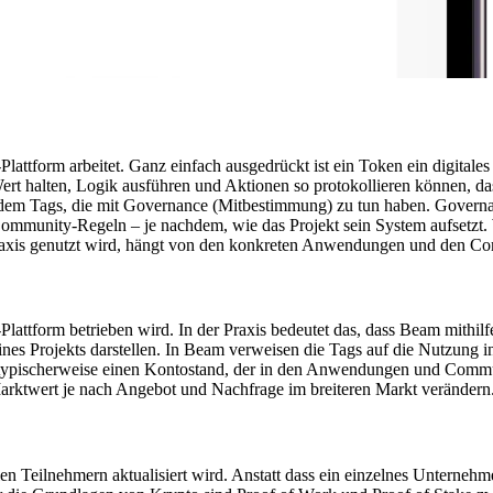
form arbeitet. Ganz einfach ausgedrückt ist ein Token ein digitales A
t halten, Logik ausführen und Aktionen so protokollieren können, dass
rdem Tags, die mit Governance (Mitbestimmung) zu tun haben. Governa
ommunity-Regeln – je nachdem, wie das Projekt sein System aufsetzt
axis genutzt wird, hängt von den konkreten Anwendungen und den Co
ttform betrieben wird. In der Praxis bedeutet das, dass Beam mithilfe
es Projekts darstellen. In Beam verweisen die Tags auf die Nutzung 
ypischerweise einen Kontostand, der in den Anwendungen und Commun
arktwert je nach Angebot und Nachfrage im breiteren Markt verändern
en Teilnehmern aktualisiert wird. Anstatt dass ein einzelnes Unterneh