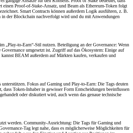
ei gängige Ansätze für den Konsens. Proof of Stake bedeutet, dass
et einen Proof-of-Stake-Ansatz, und Beam als Ethereum-Token folgt
zeichnet. Smart Contracts können außerdem Logik ausführen, z. B.
n in der Blockchain nachverfolgt wird und du mit Anwendungen
 „Play-to-Earn“-Stil nutzen. Beteiligung an der Governance: Wenn
Governance umgesetzt ist. Zugriff auf das Ökosystem: Einige auf
 Du kannst BEAM außerdem auf Märkten kaufen, verkaufen und
s unterstützen. Fokus auf Gaming und Play-to-Earn: Die Tags deuten
, dass Token-Inhaber in gewisser Form Entscheidungen beeinflussen
ehandelt oder diskutiert wird, auch wenn das genaue technische
enutzt werden. Community-Ausrichtung: Die Tags für Gaming und
Governance-Tag legt nahe, dass es möglicherweise Möglichkeiten für