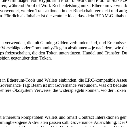
r die Grundlagen von Krypto sind Proof of Work und Proof of Stake zw
erren, während Proof of Work Rechenleistung nutzt. Ethereum verwend
wendet, werden Transaktionen in der Blockchain verpackt und aufge
 Für dich als Inhaber ist die zentrale Idee, dass dein BEAM-Guthabe
verwenden, die mit Gaming-Gilden verbunden sind, und Erlebnisse im
r Vorschläge oder Community-Regeln abstimmen – je nachdem, wie die 
s freizuschalten, die den Token unterstützen. Handel und Transfer:
xposition gegenüber dem Token.
h in Ethereum-Tools und Wallets einbinden, die ERC-kompatible Asset
overnance-Tag: Beam ist mit Governance verbunden, was oft bedeutet
ehrere Ökosystem-Verweise, die widerspiegeln können, wo der Token g
it Ethereum-kompatiblen Wallets und Smart-Contract-Interaktionen g
amingbezogene Aktivitäten passen soll. Governance-Ausrichtung: Der 