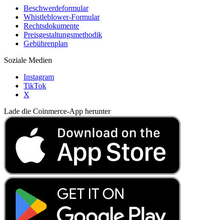
Beschwerdeformular
Whistleblower-Formular
Rechtsdokumente
Preisgestaltungsmethodik
Gebührenplan
Soziale Medien
Instagram
TikTok
X
Lade die Coinmerce-App herunter