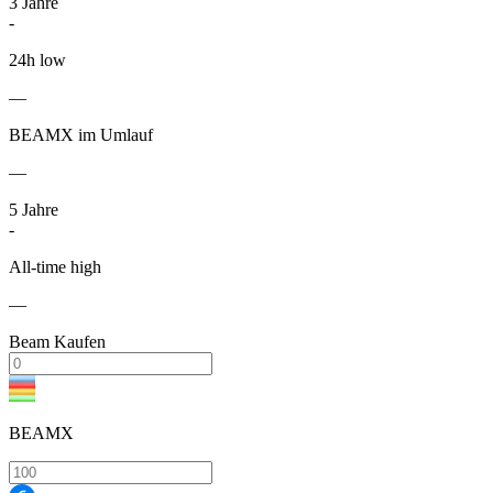
3
Jahre
-
24h low
—
BEAMX im Umlauf
—
5
Jahre
-
All-time high
—
Beam Kaufen
BEAMX