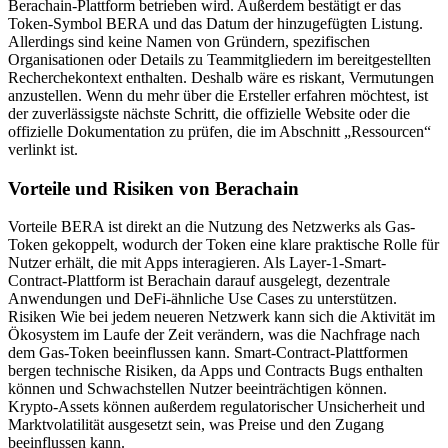
Berachain-Plattform betrieben wird. Außerdem bestätigt er das
Token-Symbol BERA und das Datum der hinzugefügten Listung.
Allerdings sind keine Namen von Gründern, spezifischen
Organisationen oder Details zu Teammitgliedern im bereitgestellten
Recherchekontext enthalten. Deshalb wäre es riskant, Vermutungen
anzustellen. Wenn du mehr über die Ersteller erfahren möchtest, ist
der zuverlässigste nächste Schritt, die offizielle Website oder die
offizielle Dokumentation zu prüfen, die im Abschnitt „Ressourcen“
verlinkt ist.
Vorteile und Risiken von Berachain
Vorteile BERA ist direkt an die Nutzung des Netzwerks als Gas-
Token gekoppelt, wodurch der Token eine klare praktische Rolle für
Nutzer erhält, die mit Apps interagieren. Als Layer-1-Smart-
Contract-Plattform ist Berachain darauf ausgelegt, dezentrale
Anwendungen und DeFi-ähnliche Use Cases zu unterstützen.
Risiken Wie bei jedem neueren Netzwerk kann sich die Aktivität im
Ökosystem im Laufe der Zeit verändern, was die Nachfrage nach
dem Gas-Token beeinflussen kann. Smart-Contract-Plattformen
bergen technische Risiken, da Apps und Contracts Bugs enthalten
können und Schwachstellen Nutzer beeinträchtigen können.
Krypto-Assets können außerdem regulatorischer Unsicherheit und
Marktvolatilität ausgesetzt sein, was Preise und den Zugang
beeinflussen kann.