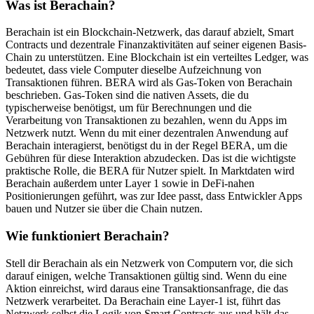
Was ist Berachain?
Berachain ist ein Blockchain-Netzwerk, das darauf abzielt, Smart
Contracts und dezentrale Finanzaktivitäten auf seiner eigenen Basis-
Chain zu unterstützen. Eine Blockchain ist ein verteiltes Ledger, was
bedeutet, dass viele Computer dieselbe Aufzeichnung von
Transaktionen führen. BERA wird als Gas-Token von Berachain
beschrieben. Gas-Token sind die nativen Assets, die du
typischerweise benötigst, um für Berechnungen und die
Verarbeitung von Transaktionen zu bezahlen, wenn du Apps im
Netzwerk nutzt. Wenn du mit einer dezentralen Anwendung auf
Berachain interagierst, benötigst du in der Regel BERA, um die
Gebühren für diese Interaktion abzudecken. Das ist die wichtigste
praktische Rolle, die BERA für Nutzer spielt. In Marktdaten wird
Berachain außerdem unter Layer 1 sowie in DeFi-nahen
Positionierungen geführt, was zur Idee passt, dass Entwickler Apps
bauen und Nutzer sie über die Chain nutzen.
Wie funktioniert Berachain?
Stell dir Berachain als ein Netzwerk von Computern vor, die sich
darauf einigen, welche Transaktionen gültig sind. Wenn du eine
Aktion einreichst, wird daraus eine Transaktionsanfrage, die das
Netzwerk verarbeitet. Da Berachain eine Layer-1 ist, führt das
Netzwerk selbst die Logik von Smart Contracts aus und hält das