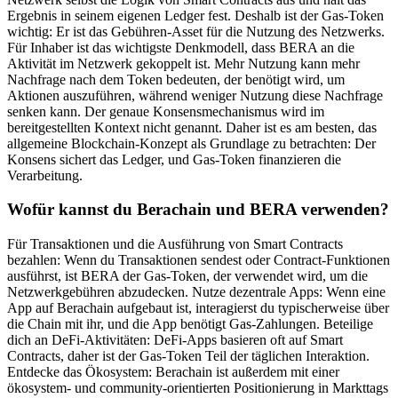
Ergebnis in seinem eigenen Ledger fest. Deshalb ist der Gas-Token
wichtig: Er ist das Gebühren-Asset für die Nutzung des Netzwerks.
Für Inhaber ist das wichtigste Denkmodell, dass BERA an die
Aktivität im Netzwerk gekoppelt ist. Mehr Nutzung kann mehr
Nachfrage nach dem Token bedeuten, der benötigt wird, um
Aktionen auszuführen, während weniger Nutzung diese Nachfrage
senken kann. Der genaue Konsensmechanismus wird im
bereitgestellten Kontext nicht genannt. Daher ist es am besten, das
allgemeine Blockchain-Konzept als Grundlage zu betrachten: Der
Konsens sichert das Ledger, und Gas-Token finanzieren die
Verarbeitung.
Wofür kannst du Berachain und BERA verwenden?
Für Transaktionen und die Ausführung von Smart Contracts
bezahlen: Wenn du Transaktionen sendest oder Contract-Funktionen
ausführst, ist BERA der Gas-Token, der verwendet wird, um die
Netzwerkgebühren abzudecken. Nutze dezentrale Apps: Wenn eine
App auf Berachain aufgebaut ist, interagierst du typischerweise über
die Chain mit ihr, und die App benötigt Gas-Zahlungen. Beteilige
dich an DeFi-Aktivitäten: DeFi-Apps basieren oft auf Smart
Contracts, daher ist der Gas-Token Teil der täglichen Interaktion.
Entdecke das Ökosystem: Berachain ist außerdem mit einer
ökosystem- und community-orientierten Positionierung in Markttags