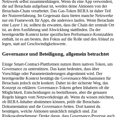
Netzwerk selbst zusammenhängen. Wenn du eine App verwendest,
die auf Berachain aufgebaut ist, werden deine Aktionen von der
Berachain-Chain verarbeitet. Das Gas-Token BERA ist daher Teil
der Nutzererfahrung. Im Gegensatz dazu bieten manche Netzwerke
nur ein Framework für Apps, die anderswo laufen. Wenn Berachain
eine Layer 1 ist, solltest du erwarten, dass die Chain der zentrale Ort
ist, an dem Ausführung und Abwicklung stattfinden. Da der
bereitgestellte Kontext keine spezifischen Performance-Kennzahlen
enthält, ist es am besten, den Fokus auf die Rolle und den Ablauf zu
legen, statt auf Geschwindigkeitswerte.
Governance und Beteiligung, allgemein betrachtet
Einige Smart-Contract-Plattformen nutzen ihren nativen Token, um
Governance zu unterstützen. Das kann bedeuten, dass über
Vorschläge oder Parameteränderungen abgestimmt wird. Der
bereitgestellte Kontext bestätigt die Governance-Mechanismen für
Berachain jedoch nicht konkret. Daher ist der sicherste Weg, das
Konzept zu erklären: Governance-Tokens geben Inhabern oft die
Möglichkeit, Entscheidungen zu beeinflussen, aber die genauen
Regeln hängen vom Netzwerkdesign ab. Wenn du wissen möchtest,
ob BERA-Inhaber abstimmen können, prüfe die Berachain-
Dokumentation und die Governance-Seiten. Dort kannst du
bestätigen, welche Aktionen tatsächlich möglich sind. Zur
Risikowahrnehmung: Denke daran, dass Governance-Prozesse auch