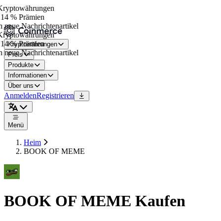
ryptowährungen
14 % Prämien
 neue Nachrichtenartikel
ryptowährungen
14 % Prämien
Kryptowährungen
 neue Nachrichtenartikel
Preis
Produkte
Informationen
Über uns
Anmelden
Registrieren
Menü
Heim
BOOK OF MEME
BOOK OF MEME Kaufen