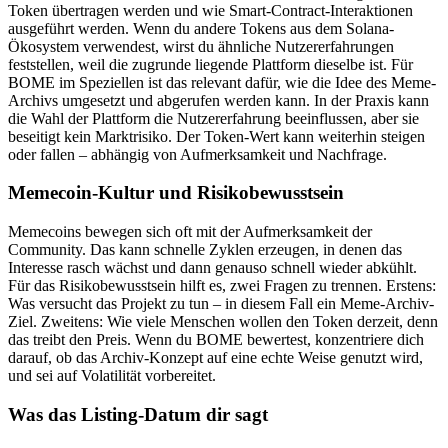
Token übertragen werden und wie Smart-Contract-Interaktionen
ausgeführt werden. Wenn du andere Tokens aus dem Solana-
Ökosystem verwendest, wirst du ähnliche Nutzererfahrungen
feststellen, weil die zugrunde liegende Plattform dieselbe ist. Für
BOME im Speziellen ist das relevant dafür, wie die Idee des Meme-
Archivs umgesetzt und abgerufen werden kann. In der Praxis kann
die Wahl der Plattform die Nutzererfahrung beeinflussen, aber sie
beseitigt kein Marktrisiko. Der Token-Wert kann weiterhin steigen
oder fallen – abhängig von Aufmerksamkeit und Nachfrage.
Memecoin-Kultur und Risikobewusstsein
Memecoins bewegen sich oft mit der Aufmerksamkeit der
Community. Das kann schnelle Zyklen erzeugen, in denen das
Interesse rasch wächst und dann genauso schnell wieder abkühlt.
Für das Risikobewusstsein hilft es, zwei Fragen zu trennen. Erstens:
Was versucht das Projekt zu tun – in diesem Fall ein Meme-Archiv-
Ziel. Zweitens: Wie viele Menschen wollen den Token derzeit, denn
das treibt den Preis. Wenn du BOME bewertest, konzentriere dich
darauf, ob das Archiv-Konzept auf eine echte Weise genutzt wird,
und sei auf Volatilität vorbereitet.
Was das Listing-Datum dir sagt