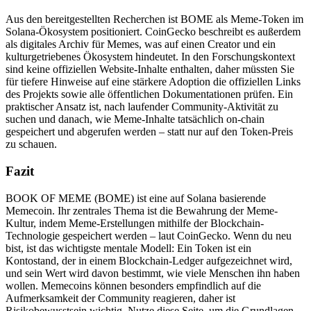
Aus den bereitgestellten Recherchen ist BOME als Meme-Token im
Solana-Ökosystem positioniert. CoinGecko beschreibt es außerdem
als digitales Archiv für Memes, was auf einen Creator und ein
kulturgetriebenes Ökosystem hindeutet. In den Forschungskontext
sind keine offiziellen Website-Inhalte enthalten, daher müssten Sie
für tiefere Hinweise auf eine stärkere Adoption die offiziellen Links
des Projekts sowie alle öffentlichen Dokumentationen prüfen. Ein
praktischer Ansatz ist, nach laufender Community-Aktivität zu
suchen und danach, wie Meme-Inhalte tatsächlich on-chain
gespeichert und abgerufen werden – statt nur auf den Token-Preis
zu schauen.
Fazit
BOOK OF MEME (BOME) ist eine auf Solana basierende
Memecoin. Ihr zentrales Thema ist die Bewahrung der Meme-
Kultur, indem Meme-Erstellungen mithilfe der Blockchain-
Technologie gespeichert werden – laut CoinGecko. Wenn du neu
bist, ist das wichtigste mentale Modell: Ein Token ist ein
Kontostand, der in einem Blockchain-Ledger aufgezeichnet wird,
und sein Wert wird davon bestimmt, wie viele Menschen ihn haben
wollen. Memecoins können besonders empfindlich auf die
Aufmerksamkeit der Community reagieren, daher ist
Risikobewusstsein wichtig. Nutze diese Seite, um die Grundlagen