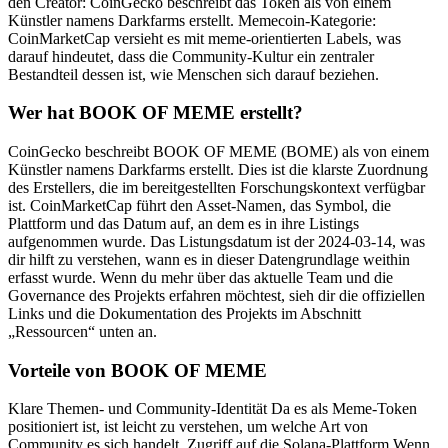
den Creator: CoinGecko beschreibt das Token als von einem
Künstler namens Darkfarms erstellt. Memecoin-Kategorie:
CoinMarketCap versieht es mit meme-orientierten Labels, was
darauf hindeutet, dass die Community-Kultur ein zentraler
Bestandteil dessen ist, wie Menschen sich darauf beziehen.
Wer hat BOOK OF MEME erstellt?
CoinGecko beschreibt BOOK OF MEME (BOME) als von einem
Künstler namens Darkfarms erstellt. Dies ist die klarste Zuordnung
des Erstellers, die im bereitgestellten Forschungskontext verfügbar
ist. CoinMarketCap führt den Asset-Namen, das Symbol, die
Plattform und das Datum auf, an dem es in ihre Listings
aufgenommen wurde. Das Listungsdatum ist der 2024-03-14, was
dir hilft zu verstehen, wann es in dieser Datengrundlage weithin
erfasst wurde. Wenn du mehr über das aktuelle Team und die
Governance des Projekts erfahren möchtest, sieh dir die offiziellen
Links und die Dokumentation des Projekts im Abschnitt
„Ressourcen“ unten an.
Vorteile von BOOK OF MEME
Klare Themen- und Community-Identität Da es als Meme-Token
positioniert ist, ist leicht zu verstehen, um welche Art von
Community es sich handelt. Zugriff auf die Solana-Plattform Wenn