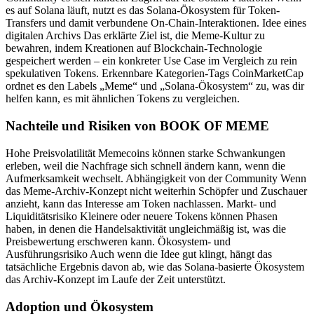
es auf Solana läuft, nutzt es das Solana-Ökosystem für Token-
Transfers und damit verbundene On-Chain-Interaktionen. Idee eines
digitalen Archivs Das erklärte Ziel ist, die Meme-Kultur zu
bewahren, indem Kreationen auf Blockchain-Technologie
gespeichert werden – ein konkreter Use Case im Vergleich zu rein
spekulativen Tokens. Erkennbare Kategorien-Tags CoinMarketCap
ordnet es den Labels „Meme“ und „Solana-Ökosystem“ zu, was dir
helfen kann, es mit ähnlichen Tokens zu vergleichen.
Nachteile und Risiken von BOOK OF MEME
Hohe Preisvolatilität Memecoins können starke Schwankungen
erleben, weil die Nachfrage sich schnell ändern kann, wenn die
Aufmerksamkeit wechselt. Abhängigkeit von der Community Wenn
das Meme-Archiv-Konzept nicht weiterhin Schöpfer und Zuschauer
anzieht, kann das Interesse am Token nachlassen. Markt- und
Liquiditätsrisiko Kleinere oder neuere Tokens können Phasen
haben, in denen die Handelsaktivität ungleichmäßig ist, was die
Preisbewertung erschweren kann. Ökosystem- und
Ausführungsrisiko Auch wenn die Idee gut klingt, hängt das
tatsächliche Ergebnis davon ab, wie das Solana-basierte Ökosystem
das Archiv-Konzept im Laufe der Zeit unterstützt.
Adoption und Ökosystem