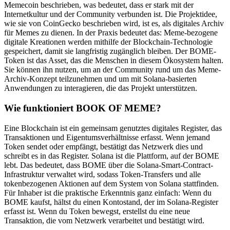
Memecoin beschrieben, was bedeutet, dass er stark mit der
Internetkultur und der Community verbunden ist. Die Projektidee,
wie sie von CoinGecko beschrieben wird, ist es, als digitales Archiv
für Memes zu dienen. In der Praxis bedeutet das: Meme-bezogene
digitale Kreationen werden mithilfe der Blockchain-Technologie
gespeichert, damit sie langfristig zugänglich bleiben. Der BOME-
Token ist das Asset, das die Menschen in diesem Ökosystem halten.
Sie können ihn nutzen, um an der Community rund um das Meme-
Archiv-Konzept teilzunehmen und um mit Solana-basierten
Anwendungen zu interagieren, die das Projekt unterstützen.
Wie funktioniert BOOK OF MEME?
Eine Blockchain ist ein gemeinsam genutztes digitales Register, das
Transaktionen und Eigentumsverhältnisse erfasst. Wenn jemand
Token sendet oder empfängt, bestätigt das Netzwerk dies und
schreibt es in das Register. Solana ist die Plattform, auf der BOME
lebt. Das bedeutet, dass BOME über die Solana-Smart-Contract-
Infrastruktur verwaltet wird, sodass Token-Transfers und alle
tokenbezogenen Aktionen auf dem System von Solana stattfinden.
Für Inhaber ist die praktische Erkenntnis ganz einfach: Wenn du
BOME kaufst, hältst du einen Kontostand, der im Solana-Register
erfasst ist. Wenn du Token bewegst, erstellst du eine neue
Transaktion, die vom Netzwerk verarbeitet und bestätigt wird.