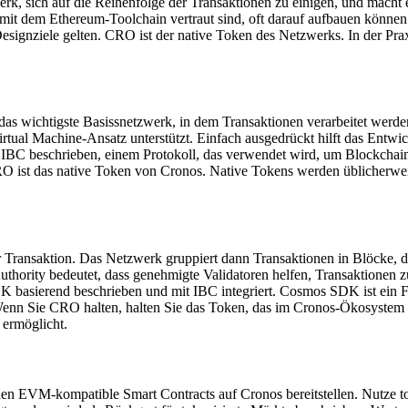
rk, sich auf die Reihenfolge der Transaktionen zu einigen, und macht 
 mit dem Ethereum-Toolchain vertraut sind, oft darauf aufbauen könne
esignziele gelten. CRO ist der native Token des Netzwerks. In der Pr
das wichtigste Basissnetzwerk, in dem Transaktionen verarbeitet werd
tual Machine-Ansatz unterstützt. Einfach ausgedrückt hilft das Entw
 IBC beschrieben, einem Protokoll, das verwendet wird, um Blockchain
 ist das native Token von Cronos. Native Tokens werden üblicherwei
r Transaktion. Das Netzwerk gruppiert dann Transaktionen in Blöcke, d
hority bedeutet, dass genehmigte Validatoren helfen, Transaktionen zu
K basierend beschrieben und mit IBC integriert. Cosmos SDK ist ein 
enn Sie CRO halten, halten Sie das Token, das im Cronos-Ökosystem 
 ermöglicht.
n EVM-kompatible Smart Contracts auf Cronos bereitstellen. Nutze to