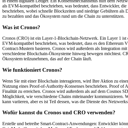
in einem digitalen Ledger. Ein Konsensmechanismus hilft dem Netzwe
als EVM-kompatibel beschrieben, was bedeutet, dass Entwickler, die
beschrieben, wobei schnelle Blockzeiten und niedrige Gebühren als D
zu bezahlen und das Ökosystem rund um die Chain zu unterstützen.
Was ist Cronos?
Cronos (CRO) ist ein Layer-1-Blockchain-Netzwerk. Ein Layer 1 ist 
EVM-kompatibel beschrieben, was bedeutet, dass es den Ethereum Vir
Contract-Mustern basieren. Cronos wird außerdem als Integration mit
verschiedene Blockchain-Ökosysteme hinweg bewegen möchtest. CRO
Ökosystem teilzunehmen, das auf der Chain läuft.
Wie funktioniert Cronos?
Wenn Sie mit einer Blockchain interagieren, wird Ihre Aktion zu eine
Nutzung eines Proof-of-Authority-Konsenses beschrieben. Proof of Aut
Finalität zu erreichen. Cronos wird außerdem als auf dem Cosmos SD
Möglichkeit, wie verschiedene Chains miteinander kommunizieren. W
kann variieren, aber es ist Teil dessen, was die Dienste des Netzwerks
Wofür kannst du Cronos und CRO verwenden?
Erstelle und betreibe Smart-Contract-Anwendungen: Entwickler könne