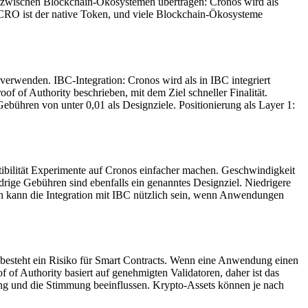
 zwischen Blockchain-Ökosystemen übertragen: Cronos wird als
 CRO ist der native Token, und viele Blockchain-Ökosysteme
rwenden. IBC-Integration: Cronos wird als in IBC integriert
f of Authority beschrieben, mit dem Ziel schneller Finalität.
bühren von unter 0,01 als Designziele. Positionierung als Layer 1:
tibilität Experimente auf Cronos einfacher machen. Geschwindigkeit
drige Gebühren sind ebenfalls ein genanntes Designziel. Niedrigere
ch kann die Integration mit IBC nützlich sein, wenn Anwendungen
 besteht ein Risiko für Smart Contracts. Wenn eine Anwendung einen
 of Authority basiert auf genehmigten Validatoren, daher ist das
ang und die Stimmung beeinflussen. Krypto-Assets können je nach