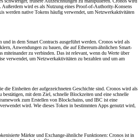
es schwieriger, frühere Aufzeichnungen zu manipulieren. Cronos wird
n. Außerdem wird es als Nutzung eines Proof-of-Authority-Konsens
axis werden native Tokens häufig verwendet, um Netzwerkaktivitäten
en und in dem Smart Contracts ausgeführt werden. Cronos wird als
icklern, Anwendungen zu bauen, die auf Ethereum-ähnlichen Smart-
s miteinander zu verbinden. Das ist relevant, wenn du Werte über
se verwendet, um Netzwerkaktivitäten zu bezahlen und um am
ie die Einheiten der aufgezeichneten Geschichte sind. Cronos wird als
 bestätigen, mit dem Ziel, schnelle Blockzeiten und eine schnelle
Framework zum Erstellen von Blockchains, und IBC ist eine
verwendet wird. Wie dieses Token in bestimmten Apps genutzt wird,
kenisierte Märkte und Exchange-ähnliche Funktionen: Cronos ist in