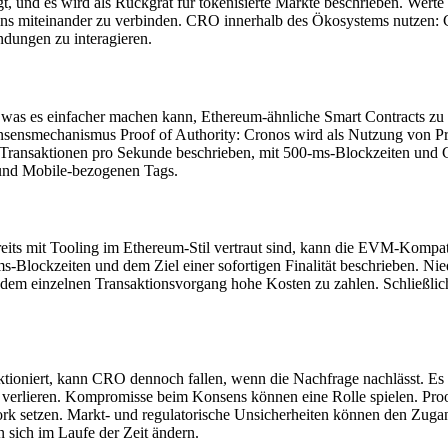
und es wird als Rückgrat für tokenisierte Märkte beschrieben. Werte
ains miteinander zu verbinden. CRO innerhalb des Ökosystems nutzen:
dungen zu interagieren.
as es einfacher machen kann, Ethereum-ähnliche Smart Contracts zu ve
nsensmechanismus Proof of Authority: Cronos wird als Nutzung von Proo
Transaktionen pro Sekunde beschrieben, mit 500-ms-Blockzeiten und Ge
- und Mobile-bezogenen Tags.
reits mit Tooling im Ethereum-Stil vertraut sind, kann die EVM-Kompa
s-Blockzeiten und dem Ziel einer sofortigen Finalität beschrieben. Nie
 jedem einzelnen Transaktionsvorgang hohe Kosten zu zahlen. Schließli
nktioniert, kann CRO dennoch fallen, wenn die Nachfrage nachlässt. Es
 verlieren. Kompromisse beim Konsens können eine Rolle spielen. Proof
Work setzen. Markt- und regulatorische Unsicherheiten können den Zug
 sich im Laufe der Zeit ändern.