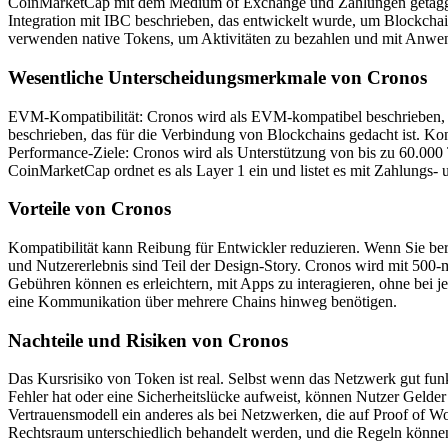
CoinMarketCap mit dem Medium of Exchange und Zahlungen getaggt, 
Integration mit IBC beschrieben, das entwickelt wurde, um Blockch
verwenden native Tokens, um Aktivitäten zu bezahlen und mit Anwen
Wesentliche Unterscheidungsmerkmale von Cronos
EVM-Kompatibilität: Cronos wird als EVM-kompatibel beschrieben, w
beschrieben, das für die Verbindung von Blockchains gedacht ist. Ko
Performance-Ziele: Cronos wird als Unterstützung von bis zu 60.000 
CoinMarketCap ordnet es als Layer 1 ein und listet es mit Zahlungs
Vorteile von Cronos
Kompatibilität kann Reibung für Entwickler reduzieren. Wenn Sie be
und Nutzererlebnis sind Teil der Design-Story. Cronos wird mit 500-m
Gebühren können es erleichtern, mit Apps zu interagieren, ohne bei
eine Kommunikation über mehrere Chains hinweg benötigen.
Nachteile und Risiken von Cronos
Das Kursrisiko von Token ist real. Selbst wenn das Netzwerk gut fu
Fehler hat oder eine Sicherheitslücke aufweist, können Nutzer Gelder
Vertrauensmodell ein anderes als bei Netzwerken, die auf Proof of 
Rechtsraum unterschiedlich behandelt werden, und die Regeln können