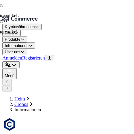
tikel
Kryptowährungen
tikel
Preis
Produkte
Informationen
Über uns
Anmelden
Registrieren
Menü
Heim
Cronos
Informationen