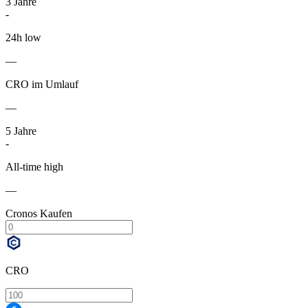
3
Jahre
-
24h low
—
CRO im Umlauf
—
5
Jahre
-
All-time high
—
Cronos Kaufen
CRO