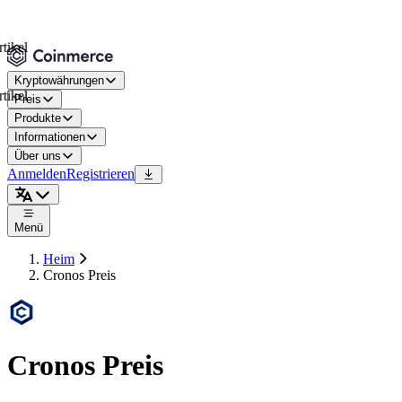
l
Kryptowährungen
l
Preis
Produkte
Informationen
Über uns
Anmelden
Registrieren
Menü
Heim
Cronos Preis
Cronos Preis