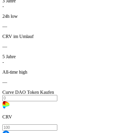
3
Jahre
-
24h low
—
CRV im Umlauf
—
5
Jahre
-
All-time high
—
Curve DAO Token Kaufen
CRV