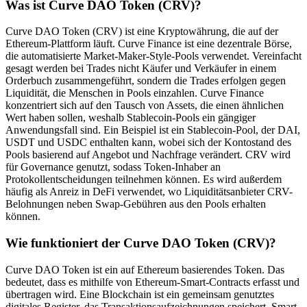
Was ist Curve DAO Token (CRV)?
Curve DAO Token (CRV) ist eine Kryptowährung, die auf der
Ethereum-Plattform läuft. Curve Finance ist eine dezentrale Börse,
die automatisierte Market-Maker-Style-Pools verwendet. Vereinfacht
gesagt werden bei Trades nicht Käufer und Verkäufer in einem
Orderbuch zusammengeführt, sondern die Trades erfolgen gegen
Liquidität, die Menschen in Pools einzahlen. Curve Finance
konzentriert sich auf den Tausch von Assets, die einen ähnlichen
Wert haben sollen, weshalb Stablecoin-Pools ein gängiger
Anwendungsfall sind. Ein Beispiel ist ein Stablecoin-Pool, der DAI,
USDT und USDC enthalten kann, wobei sich der Kontostand des
Pools basierend auf Angebot und Nachfrage verändert. CRV wird
für Governance genutzt, sodass Token-Inhaber an
Protokollentscheidungen teilnehmen können. Es wird außerdem
häufig als Anreiz in DeFi verwendet, wo Liquiditätsanbieter CRV-
Belohnungen neben Swap-Gebühren aus den Pools erhalten
können.
Wie funktioniert der Curve DAO Token (CRV)?
Curve DAO Token ist ein auf Ethereum basierendes Token. Das
bedeutet, dass es mithilfe von Ethereum-Smart-Contracts erfasst und
übertragen wird. Eine Blockchain ist ein gemeinsam genutztes
digitales Register, das Transaktionsaufzeichnungen speichert. Smart