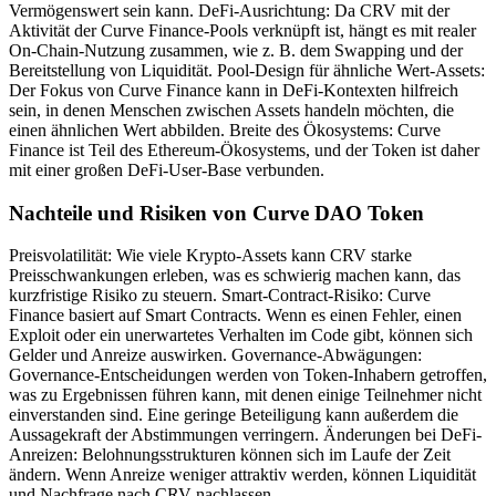
Vermögenswert sein kann. DeFi-Ausrichtung: Da CRV mit der
Aktivität der Curve Finance-Pools verknüpft ist, hängt es mit realer
On-Chain-Nutzung zusammen, wie z. B. dem Swapping und der
Bereitstellung von Liquidität. Pool-Design für ähnliche Wert-Assets:
Der Fokus von Curve Finance kann in DeFi-Kontexten hilfreich
sein, in denen Menschen zwischen Assets handeln möchten, die
einen ähnlichen Wert abbilden. Breite des Ökosystems: Curve
Finance ist Teil des Ethereum-Ökosystems, und der Token ist daher
mit einer großen DeFi-User-Base verbunden.
Nachteile und Risiken von Curve DAO Token
Preisvolatilität: Wie viele Krypto-Assets kann CRV starke
Preisschwankungen erleben, was es schwierig machen kann, das
kurzfristige Risiko zu steuern. Smart-Contract-Risiko: Curve
Finance basiert auf Smart Contracts. Wenn es einen Fehler, einen
Exploit oder ein unerwartetes Verhalten im Code gibt, können sich
Gelder und Anreize auswirken. Governance-Abwägungen:
Governance-Entscheidungen werden von Token-Inhabern getroffen,
was zu Ergebnissen führen kann, mit denen einige Teilnehmer nicht
einverstanden sind. Eine geringe Beteiligung kann außerdem die
Aussagekraft der Abstimmungen verringern. Änderungen bei DeFi-
Anreizen: Belohnungsstrukturen können sich im Laufe der Zeit
ändern. Wenn Anreize weniger attraktiv werden, können Liquidität
und Nachfrage nach CRV nachlassen.