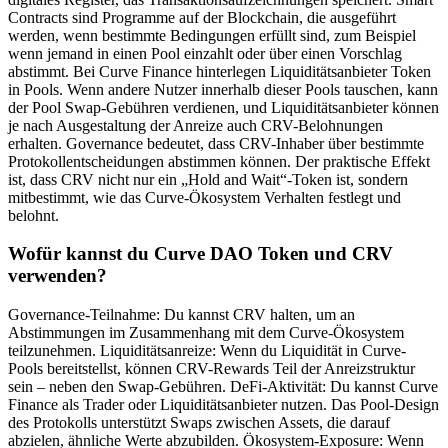
Contracts sind Programme auf der Blockchain, die ausgeführt
werden, wenn bestimmte Bedingungen erfüllt sind, zum Beispiel
wenn jemand in einen Pool einzahlt oder über einen Vorschlag
abstimmt. Bei Curve Finance hinterlegen Liquiditätsanbieter Token
in Pools. Wenn andere Nutzer innerhalb dieser Pools tauschen, kann
der Pool Swap-Gebühren verdienen, und Liquiditätsanbieter können
je nach Ausgestaltung der Anreize auch CRV-Belohnungen
erhalten. Governance bedeutet, dass CRV-Inhaber über bestimmte
Protokollentscheidungen abstimmen können. Der praktische Effekt
ist, dass CRV nicht nur ein „Hold and Wait“-Token ist, sondern
mitbestimmt, wie das Curve-Ökosystem Verhalten festlegt und
belohnt.
Wofür kannst du Curve DAO Token und CRV
verwenden?
Governance-Teilnahme: Du kannst CRV halten, um an
Abstimmungen im Zusammenhang mit dem Curve-Ökosystem
teilzunehmen. Liquiditätsanreize: Wenn du Liquidität in Curve-
Pools bereitstellst, können CRV-Rewards Teil der Anreizstruktur
sein – neben den Swap-Gebühren. DeFi-Aktivität: Du kannst Curve
Finance als Trader oder Liquiditätsanbieter nutzen. Das Pool-Design
des Protokolls unterstützt Swaps zwischen Assets, die darauf
abzielen, ähnliche Werte abzubilden. Ökosystem-Exposure: Wenn