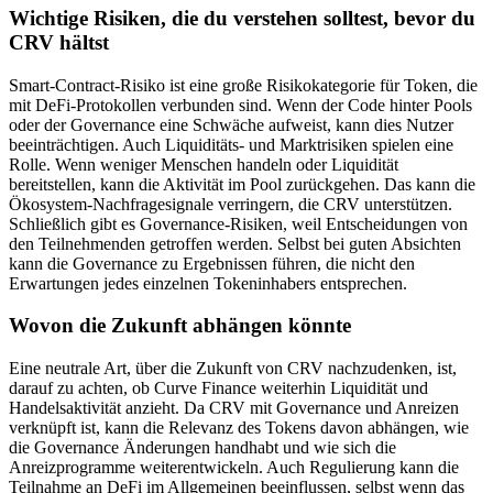
Wichtige Risiken, die du verstehen solltest, bevor du
CRV hältst
Smart-Contract-Risiko ist eine große Risikokategorie für Token, die
mit DeFi-Protokollen verbunden sind. Wenn der Code hinter Pools
oder der Governance eine Schwäche aufweist, kann dies Nutzer
beeinträchtigen. Auch Liquiditäts- und Marktrisiken spielen eine
Rolle. Wenn weniger Menschen handeln oder Liquidität
bereitstellen, kann die Aktivität im Pool zurückgehen. Das kann die
Ökosystem-Nachfragesignale verringern, die CRV unterstützen.
Schließlich gibt es Governance-Risiken, weil Entscheidungen von
den Teilnehmenden getroffen werden. Selbst bei guten Absichten
kann die Governance zu Ergebnissen führen, die nicht den
Erwartungen jedes einzelnen Tokeninhabers entsprechen.
Wovon die Zukunft abhängen könnte
Eine neutrale Art, über die Zukunft von CRV nachzudenken, ist,
darauf zu achten, ob Curve Finance weiterhin Liquidität und
Handelsaktivität anzieht. Da CRV mit Governance und Anreizen
verknüpft ist, kann die Relevanz des Tokens davon abhängen, wie
die Governance Änderungen handhabt und wie sich die
Anreizprogramme weiterentwickeln. Auch Regulierung kann die
Teilnahme an DeFi im Allgemeinen beeinflussen, selbst wenn das