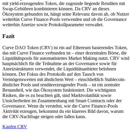
mit yield-erzeugenden Token, die zugrunde liegende Renditen mit
Swap-Gebühren kombinieren können. Da CRV an dieses
Ökosystem gebunden ist, hängt seine Relevanz davon ab, ob Nutzer
weiterhin Curve Finance-Pools verwenden und ob die Governance
weiterhin Anreize sowie Protokollparameter verwaltet.
Fazit
Curve DAO Token (CRV) ist ein auf Ethereum basierendes Token,
das mit Curve Finance verbunden ist – einer dezentralen Börse, die
Liquiditätspools für automatisiertes Market Making nutzt. CRV wird
hauptsächlich für die Teilnahme an der Governance sowie für
Anreizstrukturen verwendet, die Liquiditätsanbieter belohnen
können. Der Fokus des Protokolls auf den Tausch von
Vermögenswerten mit ähnlichem Wert – einschließlich Stablecoin-
ähnlicher Pools und renditeerzeugender Pools – ist ein zentraler
Bestandteil, wie das Ökosystem funktioniert. Die wichtigsten
Risiken, die es zu beachten gilt, sind Marktvolatilität sowie
Unsicherheiten im Zusammenhang mit Smart Contracts oder der
Governance. Wenn du verstehst, wie die Curve Finance-Pools
Aktivität erzeugen, bekommst du ein klareres Bild davon, warum
die CRV-Nachfrage steigen oder fallen kann.
Kaufen CRV