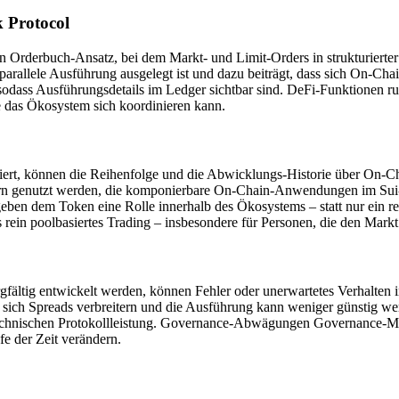
 Protocol
en Orderbuch-Ansatz, bei dem Markt- und Limit-Orders in strukturiert
 parallele Ausführung ausgelegt ist und dazu beiträgt, dass sich On-Ch
odass Ausführungsdetails im Ledger sichtbar sind. DeFi-Funktionen r
das Ökosystem sich koordinieren kann.
siert, können die Reihenfolge und die Abwicklungs-Historie über On-C
n genutzt werden, die komponierbare On-Chain-Anwendungen im Sui-Ö
ben dem Token eine Rolle innerhalb des Ökosystems – statt nur ein re
 rein poolbasiertes Trading – insbesondere für Personen, die den Mark
ältig entwickelt werden, können Fehler oder unerwartetes Verhalten in
n sich Spreads verbreitern und die Ausführung kann weniger günstig 
 technischen Protokollleistung. Governance-Abwägungen Governance-M
fe der Zeit verändern.