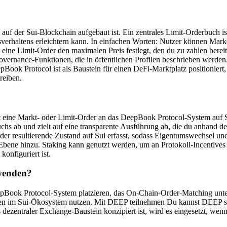
 auf der Sui-Blockchain aufgebaut ist. Ein zentrales Limit-Orderbuch 
rhaltens erleichtern kann. In einfachen Worten: Nutzer können Market
ine Limit-Order den maximalen Preis festlegt, den du zu zahlen bereit
overnance-Funktionen, die in öffentlichen Profilen beschrieben werde
ook Protocol ist als Baustein für einen DeFi-Marktplatz positionier
reiben.
lst eine Markt- oder Limit-Order an das DeepBook Protocol-System auf Su
 ab und zielt auf eine transparente Ausführung ab, die du anhand der 
der resultierende Zustand auf Sui erfasst, sodass Eigentumswechsel u
Ebene hinzu. Staking kann genutzt werden, um an Protokoll-Incentiv
onfiguriert ist.
wenden?
pBook Protocol-System platzieren, das On-Chain-Order-Matching unter
gen im Sui-Ökosystem nutzen. Mit DEEP teilnehmen Du kannst DEEP s
dezentraler Exchange-Baustein konzipiert ist, wird es eingesetzt, wenn