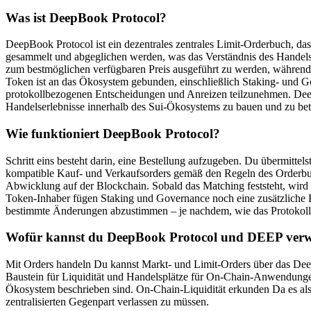
Was ist DeepBook Protocol?
DeepBook Protocol ist ein dezentrales zentrales Limit-Orderbuch, das
gesammelt und abgeglichen werden, was das Verständnis des Handelsve
zum bestmöglichen verfügbaren Preis ausgeführt zu werden, während e
Token ist an das Ökosystem gebunden, einschließlich Staking- und G
protokollbezogenen Entscheidungen und Anreizen teilzunehmen. DeepB
Handelserlebnisse innerhalb des Sui-Ökosystems zu bauen und zu bet
Wie funktioniert DeepBook Protocol?
Schritt eins besteht darin, eine Bestellung aufzugeben. Du übermitte
kompatible Kauf- und Verkaufsorders gemäß den Regeln des Orderbuchs
Abwicklung auf der Blockchain. Sobald das Matching feststeht, wird 
Token-Inhaber fügen Staking und Governance noch eine zusätzliche 
bestimmte Änderungen abzustimmen – je nachdem, wie das Protokoll k
Wofür kannst du DeepBook Protocol und DEEP ver
Mit Orders handeln Du kannst Markt- und Limit-Orders über das Dee
Baustein für Liquidität und Handelsplätze für On-Chain-Anwendun
Ökosystem beschrieben sind. On-Chain-Liquidität erkunden Da es als 
zentralisierten Gegenpart verlassen zu müssen.