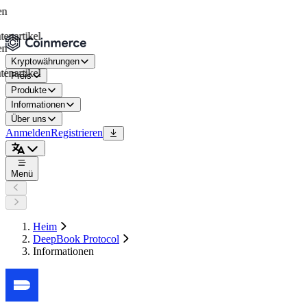
tikel
Kryptowährungen
tikel
Preis
Produkte
Informationen
Über uns
Anmelden
Registrieren
Menü
Heim
DeepBook Protocol
Informationen