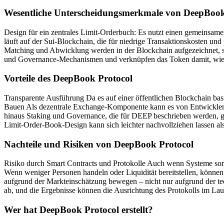
Wesentliche Unterscheidungsmerkmale von DeepBook
Design für ein zentrales Limit-Orderbuch: Es nutzt einen gemeinsam
läuft auf der Sui-Blockchain, die für niedrige Transaktionskosten und
Matching und Abwicklung werden in der Blockchain aufgezeichnet, s
und Governance-Mechanismen und verknüpfen das Token damit, wie 
Vorteile des DeepBook Protocol
Transparente Ausführung Da es auf einer öffentlichen Blockchain ba
Bauen Als dezentrale Exchange-Komponente kann es von Entwickler
hinaus Staking und Governance, die für DEEP beschrieben werden, ge
Limit-Order-Book-Design kann sich leichter nachvollziehen lassen als
Nachteile und Risiken von DeepBook Protocol
Risiko durch Smart Contracts und Protokolle Auch wenn Systeme sorgf
Wenn weniger Personen handeln oder Liquidität bereitstellen, könne
aufgrund der Markteinschätzung bewegen – nicht nur aufgrund der
ab, und die Ergebnisse können die Ausrichtung des Protokolls im Lau
Wer hat DeepBook Protocol erstellt?