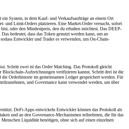
ist ein System, in dem Kauf- und Verkaufsaufträge an einem Ort
- und Limit-Orders platzieren. Eine Market-Order versucht, sofort
 bist, oder den Mindestpreis, den du erhalten möchtest. Das DEEP-
n. Das bedeutet, dass das Token genutzt werden kann, um an
t, sodass Entwickler und Trader es verwenden, um On-Chain-
i. Schritt zwei ist das Order Matching. Das Protokoll gleicht
Blockchain-Aufzeichnungen verifizieren kannst. Schritt drei ist die
nd die Orderhistorie im gemeinsamen Ledger gespeichert werden. Für
es teilzunehmen, und Governance kann verwendet werden, um über
stützt. DeFi-Apps entwickeln Entwickler können das Protokoll als
taken und an den Governance-Mechanismen teilnehmen, die für das
 Menschen Liquidität benötigen, ohne sich auf einen einzelnen