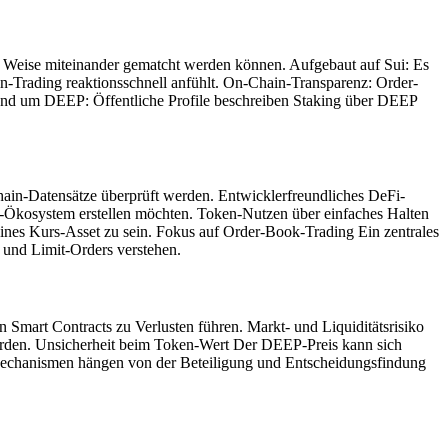
er Weise miteinander gematcht werden können. Aufgebaut auf Sui: Es
ain-Trading reaktionsschnell anfühlt. On-Chain-Transparenz: Order-
und um DEEP: Öffentliche Profile beschreiben Staking über DEEP
hain-Datensätze überprüft werden. Entwicklerfreundliches DeFi-
kosystem erstellen möchten. Token-Nutzen über einfaches Halten
ines Kurs-Asset zu sein. Fokus auf Order-Book-Trading Ein zentrales
t und Limit-Orders verstehen.
 Smart Contracts zu Verlusten führen. Markt- und Liquiditätsrisiko
werden. Unsicherheit beim Token-Wert Der DEEP-Preis kann sich
echanismen hängen von der Beteiligung und Entscheidungsfindung