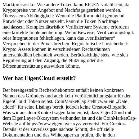
Marktpreisrisiko: Wie andere Token kann EIGEN volatil sein, da
Kryptopreise von Angebot und Nachfrage getrieben werden.
Ökosystem-Abhängigkeit: Wenn die Plattform nicht genügend
Entwickler oder Nutzer anzieht, kann die Token-Nachfrage
nachlassen. Komplexitätsrisiko: Verifizierbare Systeme erfordern
eine korrekte Implementierung. Wenn Beweise, Verifizierungslogik
oder Integrationen fehlschlagen, kann das „verifizierbare“
Versprechen in der Praxis brechen. Regulatorische Unsicherheit:
Krypto-Assets können in verschiedenen Rechtsräumen
unterschiedlich behandelt werden. Berücksichtige stets, wie sich
Regulierung auf den Zugang, die Nutzung oder die
Börsenunterstützung auswirken könnte.
Wer hat EigenCloud erstellt?
Der bereitgestellte Recherchekontext enthält keinen konkreten
Namen des Gründers und auch kein Veröffentlichungsjahr für den
EigenCloud-Token selbst. CoinMarketCap stellt zwar ein „Date
added“ für seine Listings bereit, jedoch keine Creator-Biografie.
Was wir aus dem Kontext sagen können, ist, dass EigenCloud mit
dem EigenLayer-Ökosystem verbunden ist und die CoinMarketCap-
Website auf https://www.eigenlayer.xyz/ verweist. Für Creator-
Details ist der zuverlässigste nächste Schritt, die offizielle
Dokumentation und das Whitepaper zu prüfen, die in den