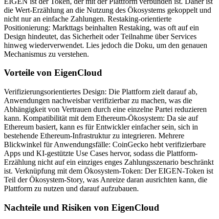
EIGEN ist der Token, der mit der Plattform verbunden ist. Daher ist
die Wert-Erzählung an die Nutzung des Ökosystems gekoppelt und
nicht nur an einfache Zahlungen. Restaking-orientierte
Positionierung: Markttags beinhalten Restaking, was oft auf ein
Design hindeutet, das Sicherheit oder Teilnahme über Services
hinweg wiederverwendet. Lies jedoch die Doku, um den genauen
Mechanismus zu verstehen.
Vorteile von EigenCloud
Verifizierungsorientiertes Design: Die Plattform zielt darauf ab,
Anwendungen nachweisbar verifizierbar zu machen, was die
Abhängigkeit von Vertrauen durch eine einzelne Partei reduzieren
kann. Kompatibilität mit dem Ethereum-Ökosystem: Da sie auf
Ethereum basiert, kann es für Entwickler einfacher sein, sich in
bestehende Ethereum-Infrastruktur zu integrieren. Mehrere
Blickwinkel für Anwendungsfälle: CoinGecko hebt verifizierbare
Apps und KI-gestützte Use Cases hervor, sodass die Plattform-
Erzählung nicht auf ein einziges enges Zahlungsszenario beschränkt
ist. Verknüpfung mit dem Ökosystem-Token: Der EIGEN-Token ist
Teil der Ökosystem-Story, was Anreize daran ausrichten kann, die
Plattform zu nutzen und darauf aufzubauen.
Nachteile und Risiken von EigenCloud