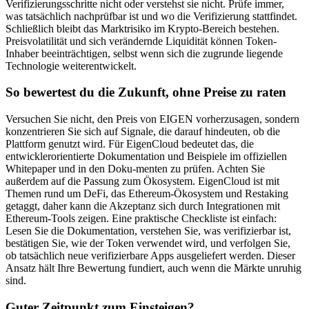
Verifizierungsschritte nicht oder verstehst sie nicht. Prüfe immer,
was tatsächlich nachprüfbar ist und wo die Verifizierung stattfindet.
Schließlich bleibt das Marktrisiko im Krypto-Bereich bestehen.
Preisvolatilität und sich verändernde Liquidität können Token-
Inhaber beeinträchtigen, selbst wenn sich die zugrunde liegende
Technologie weiterentwickelt.
So bewertest du die Zukunft, ohne Preise zu raten
Versuchen Sie nicht, den Preis von EIGEN vorherzusagen, sondern
konzentrieren Sie sich auf Signale, die darauf hindeuten, ob die
Plattform genutzt wird. Für EigenCloud bedeutet das, die
entwicklerorientierte Dokumentation und Beispiele im offiziellen
Whitepaper und in den Doku-menten zu prüfen. Achten Sie
außerdem auf die Passung zum Ökosystem. EigenCloud ist mit
Themen rund um DeFi, das Ethereum-Ökosystem und Restaking
getaggt, daher kann die Akzeptanz sich durch Integrationen mit
Ethereum-Tools zeigen. Eine praktische Checkliste ist einfach:
Lesen Sie die Dokumentation, verstehen Sie, was verifizierbar ist,
bestätigen Sie, wie der Token verwendet wird, und verfolgen Sie,
ob tatsächlich neue verifizierbare Apps ausgeliefert werden. Dieser
Ansatz hält Ihre Bewertung fundiert, auch wenn die Märkte unruhig
sind.
Guter Zeitpunkt zum Einsteigen?