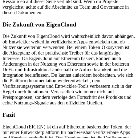
Ressourcen auf dieser Seite verlinkt sind. Wenn du Projekte
vergleichst, achte auf die Abschnitte zu Team und Governance in
diesen Dokumenten.
Die Zukunft von EigenCloud
Die Zukunft von EigenCloud wird wahrscheinlich davon abhängen,
ob Entwickler weiterhin verifizierbare Apps entwickeln und ob
Nutzer sie weiterhin verwenden. Bei einem Token-Ökosystem ist
die Akzeptanz oft der praktischste Treiber für das langfristige
Interesse. Da EigenCloud auf Ethereum basiert, können auch
Änderungen in der Nutzung von Ethereum sowie in der breiteren
DeFi- und Infrastruktur-Landschaft die Aufmerksamkeit und die
Integration beeinflussen. Du kannst außerdem beobachten, wie sich
die Plattformdokumentation weiterentwickelt, denn
Verifizierungssysteme und Entwickler-Tools verbessern sich in der
Regel durch Iterationen. Verlass dich wie immer nicht auf
Preisprognosen, sondern verfolge den Fortschritt des Produkts und
echte Nutzungs-Signale aus den offiziellen Quellen.
Fazit
EigenCloud (EIGEN) ist ein auf Ethereum basierender Token, der
mit einer Entwicklerplattform für nachweisbar verifizierbare Apps
und Services verknüpft ist. Das Kernkonzept ist die Verifizierung