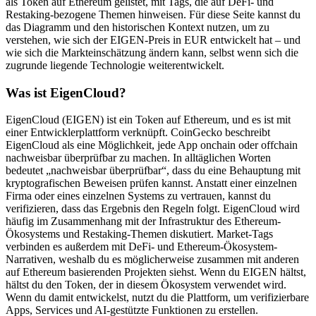
als Token auf Ethereum gelistet, mit Tags, die auf DeFi- und
Restaking-bezogene Themen hinweisen. Für diese Seite kannst du
das Diagramm und den historischen Kontext nutzen, um zu
verstehen, wie sich der EIGEN-Preis in EUR entwickelt hat – und
wie sich die Markteinschätzung ändern kann, selbst wenn sich die
zugrunde liegende Technologie weiterentwickelt.
Was ist EigenCloud?
EigenCloud (EIGEN) ist ein Token auf Ethereum, und es ist mit
einer Entwicklerplattform verknüpft. CoinGecko beschreibt
EigenCloud als eine Möglichkeit, jede App onchain oder offchain
nachweisbar überprüfbar zu machen. In alltäglichen Worten
bedeutet „nachweisbar überprüfbar“, dass du eine Behauptung mit
kryptografischen Beweisen prüfen kannst. Anstatt einer einzelnen
Firma oder eines einzelnen Systems zu vertrauen, kannst du
verifizieren, dass das Ergebnis den Regeln folgt. EigenCloud wird
häufig im Zusammenhang mit der Infrastruktur des Ethereum-
Ökosystems und Restaking-Themen diskutiert. Market-Tags
verbinden es außerdem mit DeFi- und Ethereum-Ökosystem-
Narrativen, weshalb du es möglicherweise zusammen mit anderen
auf Ethereum basierenden Projekten siehst. Wenn du EIGEN hältst,
hältst du den Token, der in diesem Ökosystem verwendet wird.
Wenn du damit entwickelst, nutzt du die Plattform, um verifizierbare
Apps, Services und AI-gestützte Funktionen zu erstellen.