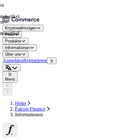
rtikel
Kryptowährungen
rtikel
Preis
Produkte
Informationen
Über uns
Anmelden
Registrieren
Menü
Heim
Falcon Finance
Informationen