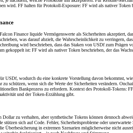
 je nachdem, welche Protokolle ihn akzeptieren. Für Rendite-Mechani
en wird. FF halten für Protokoll-Exposure: FF wird als nativer Token 
inance
 Falcon Finance liquide Vermögenswerte als Sicherheiten akzeptiert, da
chrieben, was darauf abzielt, die Wahrscheinlichkeit zu verringern, das
eschreibung wird beschrieben, dass das Staken von USDf zum Prägen v
um gekoppelt ist: FF wird als nativer Token beschrieben, der das Wac
für USDf, wodurch du eine konkrete Vorstellung davon bekommst, wie i
ar zu schützen, wenn sich die Werte der Sicherheiten verändern. Onch
tionellen Bankprozess zu erfordern. Kontext des Protokoll-Tokens: FF 
aktivität und der Token-Erzählung gibt.
e ein Dollar zu verhalten, aber synthetische Tokens können dennoch abw
le stützen sich auf Code. Fehler, Sicherheitsprobleme oder unerwartete 
ür die Überbesicherung in extremen Szenarien möglicherweise nicht ausre