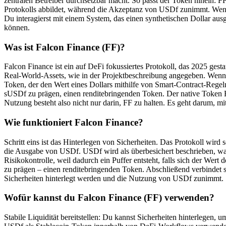
zentralen Betreiber durchsetzbar macht. So passt der Token hinein: FF
Protokolls abbildet, während die Akzeptanz von USDf zunimmt. Wenn du
Du interagierst mit einem System, das einen synthetischen Dollar ausg
können.
Was ist Falcon Finance (FF)?
Falcon Finance ist ein auf DeFi fokussiertes Protokoll, das 2025 gesta
Real-World-Assets, wie in der Projektbeschreibung angegeben. Wenn Sie
Token, der den Wert eines Dollars mithilfe von Smart-Contract-Rege
sUSDf zu prägen, einen renditebringenden Token. Der native Token F
Nutzung besteht also nicht nur darin, FF zu halten. Es geht darum, mi
Wie funktioniert Falcon Finance?
Schritt eins ist das Hinterlegen von Sicherheiten. Das Protokoll wird
die Ausgabe von USDf. USDf wird als überbesichert beschrieben, was 
Risikokontrolle, weil dadurch ein Puffer entsteht, falls sich der Wer
zu prägen – einen renditebringenden Token. Abschließend verbindet s
Sicherheiten hinterlegt werden und die Nutzung von USDf zunimmt.
Wofür kannst du Falcon Finance (FF) verwenden?
Stabile Liquidität bereitstellen: Du kannst Sicherheiten hinterlegen,