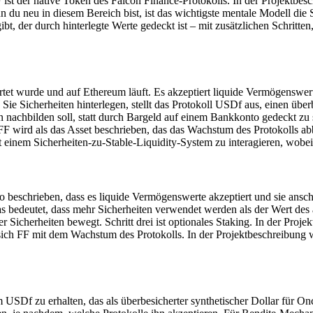
 ist der native Token des Falcon Finance-Protokolls. In der Projektbes
 neu in diesem Bereich bist, ist das wichtigste mentale Modell die Sic
ibt, der durch hinterlegte Werte gedeckt ist – mit zusätzlichen Schrit
rtet wurde und auf Ethereum läuft. Es akzeptiert liquide Vermögenswerte
 Sicherheiten hinterlegen, stellt das Protokoll USDf aus, einen überbe
ln nachbilden soll, statt durch Bargeld auf einem Bankkonto gedeckt 
F wird als das Asset beschrieben, das das Wachstum des Protokolls a
t einem Sicherheiten-zu-Stable-Liquidity-System zu interagieren, wobei F
 so beschrieben, dass es liquide Vermögenswerte akzeptiert und sie ansc
bedeutet, dass mehr Sicherheiten verwendet werden als der Wert des a
t der Sicherheiten bewegt. Schritt drei ist optionales Staking. In der P
ich FF mit dem Wachstum des Protokolls. In der Projektbeschreibung wir
 um USDf zu erhalten, das als überbesicherter synthetischer Dollar für