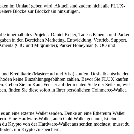
oken im Umlauf geben wird. Aktuell sind zudem nicht alle FLUX-
eitere Blöcke zur Blockchain hinzufügen.
be innerhalb des Projekts. Daniel Keller, Tadeas Kmenta und Parker
gaben in den Bereichen Marketing, Entwicklung, Vertrieb, Support,
eas Kmenta (CIO und Mitgründer); Parker Honeyman (COO und
d Kreditkarte (Mastercard und Visa) kaufen. Deshalb entscheiden
methoden keine Einzahlungsgebühren zahlen. Bevor Sie FLUX kaufen
 Geben Sie im Kauf-Fenster auf der rechten Seite der Seite an, wie
 finden Sie diese sofort in Ihrer persönlichen Coinmerce-Wallet.
es an eine externe Wallet senden. Denke an eine Ethereum-Wallet
ern. Eine Hardware-Wallet, auch Cold Wallet genannt, ist eine
Wenn du Krypto von der Hardware-Wallet aus senden möchtest, musst du
thoden, um Krypto zu speichern.