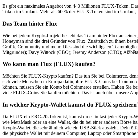
Es gibt ein maximales Angebot von 440 Millionen FLUX-Token. Das 
Token im Umlauf. Mehr als 60 % der FLUX-Token sind im Umlauf, un
Das Team hinter Flux
Wie bei jedem Krypto-Projekt besteht das Team hinter Flux aus eine
Honeyman sind die drei Gründer von Flux. Zusätzlich zu ihnen beste
Grafik, Community und mehr. Dies sind die wichtigsten Teammitgli
Mitgründer); Davy Wittock (CBO); Jeremy Anderson (CTO); Alžbět
Wo kann man Flux (FLUX) kaufen?
Möchten Sie FLUX-Krypto kaufen? Das tun Sie bei Coinmerce, denn
sich viele Menschen in Europa dafür, ihre FLUX-Coins bei Coinmerc
können, müssen Sie ein Konto bei Coinmerce erstellen. Haben Sie be
viele FLUX-Coins Sie kaufen möchten. Das ist auch über unsere App 
In welcher Krypto-Wallet kannst du FLUX speichern
Da FLUX ein ERC-20-Token ist, kannst du es in fast jeder Krypto-Wa
wie MetaMask oder an eine Wallet, die du bei einer anderen Börse ha
Krypto-Wallet, die sehr ähnlich wie ein USB-Stick aussieht. Dein öff
die physische Wallet mit deinem Computer, Laptop oder Smartphone v