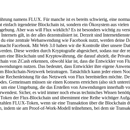
hrung namens FLUX. Für manche ist es bereits schwierig, eine normale
icht einfach irgendeine Blockchain ist, sondern ein Ökosystem aus vi
ebung. Aber was will Flux wirklich? Es ist besonders wichtig zu vers
ernets gilt, in der alles dezentralisiert ist. Derzeit sind Internetdienst
n du eine zentrale Webanwendung wie Facebook nutzt, werden deine Da
s macht Facebook. Mit Web 3.0 haben wir die Kontrolle über unsere Da
erden. Diese werden durch Kryptografie abgesichert, sodass nur der r
 um eine Blockchain und Kryptowährung, die darauf abzielt, die Priva
hain von ZCash erkennen, obwohl klar ist, dass die Entwickler von Fl
wendungen nutzen. Das bedeutet, dass Entwickler ihre eigene Anwen
Blockchain-Netzwerk beizutragen. Tatsächlich kann jeder einen Node
sie Rechenleistung für das Netzwerk von Flux bereitstellen möchte. D
des. Gemeinsam müssen sie einen Konsens erreichen (also sich unterein
um eine Umgebung, die das Erstellen von Anwendungen innerhalb von Flux
ndest. Sicher, es wird immer noch etwas technisches Wissen benötigt,
er Token der Flux-Blockchain und übernimmt eine Reihe wichtiger Au
r zahlen FLUX-Token, wenn sie eine Transaktion über die Blockchain
dem sie am Proof-of-Work-Modell teilnehmen, bei dem sie Transaktio