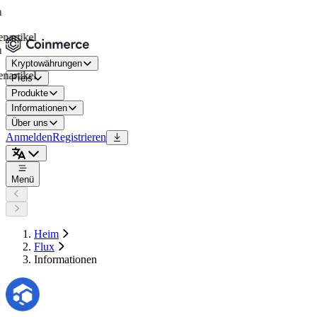
ikel
Kryptowährungen
ikel
Preis
Produkte
Informationen
Über uns
Anmelden
Registrieren
Menü
Heim
Flux
Informationen