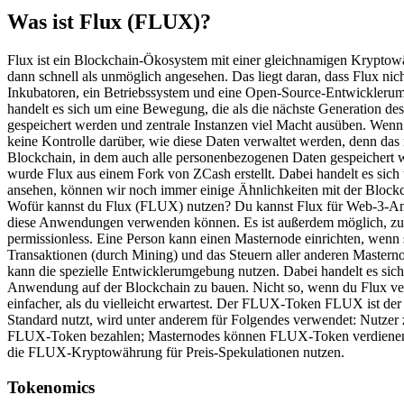
Was ist Flux (FLUX)?
Flux ist ein Blockchain-Ökosystem mit einer gleichnamigen Kryptowä
dann schnell als unmöglich angesehen. Das liegt daran, dass Flux n
Inkubatoren, ein Betriebssystem und eine Open-Source-Entwicklerumg
handelt es sich um eine Bewegung, die als die nächste Generation des Int
gespeichert werden und zentrale Instanzen viel Macht ausüben. Wen
keine Kontrolle darüber, wie diese Daten verwaltet werden, denn da
Blockchain, in dem auch alle personenbezogenen Daten gespeichert w
wurde Flux aus einem Fork von ZCash erstellt. Dabei handelt es sich
ansehen, können wir noch immer einige Ähnlichkeiten mit der Blockc
Wofür kannst du Flux (FLUX) nutzen? Du kannst Flux für Web-3-An
diese Anwendungen verwenden können. Es ist außerdem möglich, zum 
permissionless. Eine Person kann einen Masternode einrichten, wenn 
Transaktionen (durch Mining) und das Steuern aller anderen Masterno
kann die spezielle Entwicklerumgebung nutzen. Dabei handelt es sich 
Anwendung auf der Blockchain zu bauen. Nicht so, wenn du Flux verwe
einfacher, als du vielleicht erwartest. Der FLUX-Token FLUX ist d
Standard nutzt, wird unter anderem für Folgendes verwendet: Nutze
FLUX-Token bezahlen; Masternodes können FLUX-Token verdienen, in
die FLUX-Kryptowährung für Preis-Spekulationen nutzen.
Tokenomics