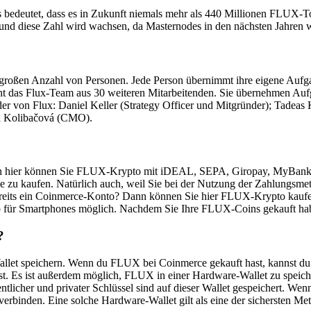
bedeutet, dass es in Zukunft niemals mehr als 440 Millionen FLUX-T
d diese Zahl wird wachsen, da Masternodes in den nächsten Jahren w
r großen Anzahl von Personen. Jede Person übernimmt ihre eigene Aufga
ht das Flux-Team aus 30 weiteren Mitarbeitenden. Sie übernehmen Auf
eder von Flux: Daniel Keller (Strategy Officer und Mitgründer); Tad
a Kolibačová (CMO).
 hier können Sie FLUX-Krypto mit iDEAL, SEPA, Giropay, MyBank un
e zu kaufen. Natürlich auch, weil Sie bei der Nutzung der Zahlungs
reits ein Coinmerce-Konto? Dann können Sie hier FLUX-Krypto kaufen.
für Smartphones möglich. Nachdem Sie Ihre FLUX-Coins gekauft haben,
?
llet speichern. Wenn du FLUX bei Coinmerce gekauft hast, kannst du 
st. Es ist außerdem möglich, FLUX in einer Hardware-Wallet zu speich
entlicher und privater Schlüssel sind auf dieser Wallet gespeichert. 
erbinden. Eine solche Hardware-Wallet gilt als eine der sichersten Me