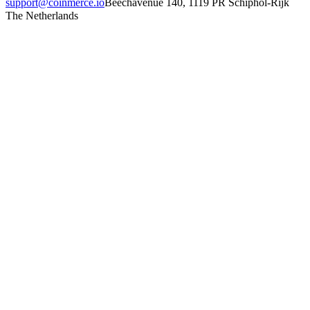
support@coinmerce.io
Beechavenue 140, 1119 PR Schiphol-Rijk
The Netherlands