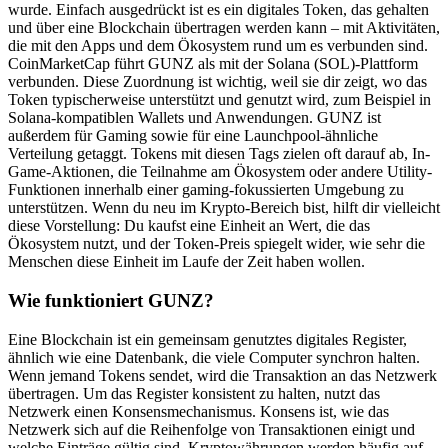
wurde. Einfach ausgedrückt ist es ein digitales Token, das gehalten
und über eine Blockchain übertragen werden kann – mit Aktivitäten,
die mit den Apps und dem Ökosystem rund um es verbunden sind.
CoinMarketCap führt GUNZ als mit der Solana (SOL)-Plattform
verbunden. Diese Zuordnung ist wichtig, weil sie dir zeigt, wo das
Token typischerweise unterstützt und genutzt wird, zum Beispiel in
Solana-kompatiblen Wallets und Anwendungen. GUNZ ist
außerdem für Gaming sowie für eine Launchpool-ähnliche
Verteilung getaggt. Tokens mit diesen Tags zielen oft darauf ab, In-
Game-Aktionen, die Teilnahme am Ökosystem oder andere Utility-
Funktionen innerhalb einer gaming-fokussierten Umgebung zu
unterstützen. Wenn du neu im Krypto-Bereich bist, hilft dir vielleicht
diese Vorstellung: Du kaufst eine Einheit an Wert, die das
Ökosystem nutzt, und der Token-Preis spiegelt wider, wie sehr die
Menschen diese Einheit im Laufe der Zeit haben wollen.
Wie funktioniert GUNZ?
Eine Blockchain ist ein gemeinsam genutztes digitales Register,
ähnlich wie eine Datenbank, die viele Computer synchron halten.
Wenn jemand Tokens sendet, wird die Transaktion an das Netzwerk
übertragen. Um das Register konsistent zu halten, nutzt das
Netzwerk einen Konsensmechanismus. Konsens ist, wie das
Netzwerk sich auf die Reihenfolge von Transaktionen einigt und
welche Einträge gültig sind. Kryptowährungen werden häufig auf