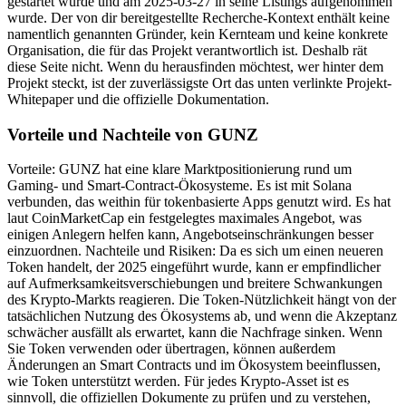
gestartet wurde und am 2025-03-27 in seine Listings aufgenommen
wurde. Der von dir bereitgestellte Recherche-Kontext enthält keine
namentlich genannten Gründer, kein Kernteam und keine konkrete
Organisation, die für das Projekt verantwortlich ist. Deshalb rät
diese Seite nicht. Wenn du herausfinden möchtest, wer hinter dem
Projekt steckt, ist der zuverlässigste Ort das unten verlinkte Projekt-
Whitepaper und die offizielle Dokumentation.
Vorteile und Nachteile von GUNZ
Vorteile: GUNZ hat eine klare Marktpositionierung rund um
Gaming- und Smart-Contract-Ökosysteme. Es ist mit Solana
verbunden, das weithin für tokenbasierte Apps genutzt wird. Es hat
laut CoinMarketCap ein festgelegtes maximales Angebot, was
einigen Anlegern helfen kann, Angebotseinschränkungen besser
einzuordnen. Nachteile und Risiken: Da es sich um einen neueren
Token handelt, der 2025 eingeführt wurde, kann er empfindlicher
auf Aufmerksamkeitsverschiebungen und breitere Schwankungen
des Krypto-Markts reagieren. Die Token-Nützlichkeit hängt von der
tatsächlichen Nutzung des Ökosystems ab, und wenn die Akzeptanz
schwächer ausfällt als erwartet, kann die Nachfrage sinken. Wenn
Sie Token verwenden oder übertragen, können außerdem
Änderungen an Smart Contracts und im Ökosystem beeinflussen,
wie Token unterstützt werden. Für jedes Krypto-Asset ist es
sinnvoll, die offiziellen Dokumente zu prüfen und zu verstehen,