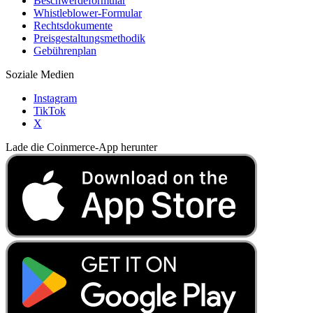
Beschwerdeformular
Whistleblower-Formular
Rechtsdokumente
Preisgestaltungsmethodik
Gebührenplan
Soziale Medien
Instagram
TikTok
X
Lade die Coinmerce-App herunter