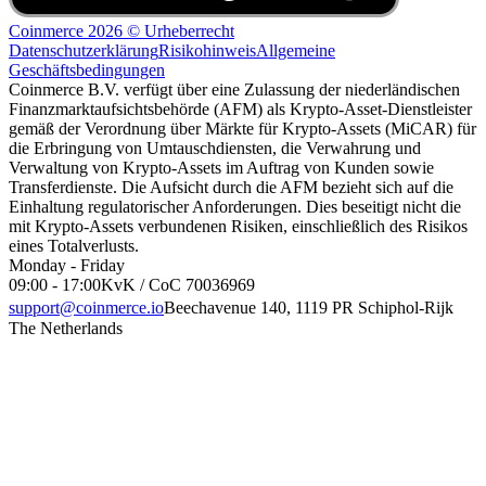
Coinmerce 2026 © Urheberrecht
Datenschutzerklärung
Risikohinweis
Allgemeine
Geschäftsbedingungen
Coinmerce B.V. verfügt über eine Zulassung der niederländischen
Finanzmarktaufsichtsbehörde (AFM) als Krypto-Asset-Dienstleister
gemäß der Verordnung über Märkte für Krypto-Assets (MiCAR) für
die Erbringung von Umtauschdiensten, die Verwahrung und
Verwaltung von Krypto-Assets im Auftrag von Kunden sowie
Transferdienste. Die Aufsicht durch die AFM bezieht sich auf die
Einhaltung regulatorischer Anforderungen. Dies beseitigt nicht die
mit Krypto-Assets verbundenen Risiken, einschließlich des Risikos
eines Totalverlusts.
Monday - Friday
09:00 - 17:00
KvK / CoC 70036969
support@coinmerce.io
Beechavenue 140, 1119 PR Schiphol-Rijk
The Netherlands