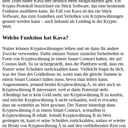
dem Team hinter Kava hier deutlich mehr Möglichkeiten gibt. Ein
Krypto-Protokoll bezeichnet ein Stück Software, das eine bestimmte
Funktion ausführen kann. Im Fall von Kava ist das ein Stück
Software, das zum Ausleihen und Verleihen von Kryptowährungen
genutzt werden kann – auch bekannt als Lending in der Krypto-
Welt.
Welche Funktion hat Kava?
Nutzer können Kryptowährungen leihen und sie dann für andere
Zwecke verwenden. Dafür müssen Nutzer zunächst Sicherheiten in
Form von Kryptowährung in einem Smart Contract halten, der auf
Cosmos läuft. So ist sichergestellt, dass die Plattform weiß, dass ein
Nutzer seine Schulden zurückzahlen kann. Vielleicht fragst du dich,
was der Sinn des Geldleihens ist, wenn man die gleiche Summe in
einem Smart Contract halten muss, bevor man leihen kann.
Angenommen, jemand besitzt Kryptowährung A, ist aber auch an
Kryptowährung B interessiert, weil er darin Potenzial sieht.
Allerdings hat er kein Geld mehr, um Kryptowährung B zu kaufen,
und möchte Kryptowährung A nicht verkaufen, weil er erwartet,
dass sie weiterhin an Wert gewinnt. Der Nutzer hinterlegt dann
Kryptowährung A in einem Smart Contract, woraufhin er
Kryptowährung B erhält. Sobald Kryptowährung B im Wert
gestiegen ist, kann er seine Schulden zurückzahlen, sodass er wieder
im Besitz von Kryptowährung A ist und den verbleibenden Rest von