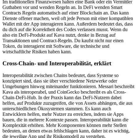
Im traditionellen Finanzwesen halten eine Bank oder ein Vermittler
Guthaben vor und wenden Regeln an. In DeFi wenden Smart
Contracts Regeln automatisch auf einer Blockchain an. Das kann
Dienste offener machen, weil oft jede Person mit einer kompatiblen
Wallet mit der App interagieren kann. Außerdem bedeutet das, dass
du dich auf die Korrektheit des Codes verlassen musst. Wenn du
also ein DeFi-Produkt auf Kava nutzt, denke in Bezug auf
Transaktionen und Contract-Regeln. Du kaufst nicht nur einen
Token, du interagierst mit Software, die technische und
wirtschaftliche Risiken haben kann.
Cross-Chain- und Interoperabilität, erklärt
Interoperabilität zwischen Chains bedeutet, dass Systeme so
konzipiert sind, dass sie über verschiedene Netzwerke oder
Umgebungen hinweg miteinander funktionieren. Messari beschreibt
Kava als interoperabel, und CoinGecko beschreibt es als Cross-
Chain-DeFi-Hub. In der Praxis kann das DeFi-Nutzern dabei
helfen, auf Produkte zuzugreifen, die von Assets abhängen, die aus
unterschiedlichen Ökosystemen stammen. Es kann auch
Entwicklern helfen, mehr Nutzer zu erreichen, indem sie Apps
bauen, die in mehrere Kontexte passen. Interoperabilität kann die
Komplexität erhöhen. Mehr Komponenten können mehr Stellen
bedeuten, an denen etwas fehlschlagen kann, daher ist es wichtig,
die jeweilige App und ihr Risikomodell zu verstehen.