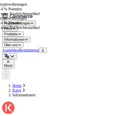
yptowährungen
4 % Prämien
eue Nachrichtenartikel
yptowährungen
4 % Prämien
Kryptowährungen
eue Nachrichtenartikel
Preis
Produkte
Informationen
Über uns
Anmelden
Registrieren
Menü
Heim
Kava
Informationen