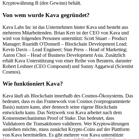
Kryptowährung B (den Gewinn) behält.
Von wem wurde Kava gegründet?
Kava Labs Inc ist das Unternehmen hinter Kava und besteht aus
mehreren Mitarbeitenden. Brian Kerr ist der CEO von Kava und
wird von folgenden Personen unterstützt: Scott Stuart – Product
Manager; Ruaridh O'Donnell – Blockchain Development Lead;
Kevin Davis – Lead Engineer; Stan Press – Head of Marketing;
Aaron Choi – Head of Business Development Asia. Zusätzlich
erhält Kava Unterstützung von einer Reihe von Beratern, darunter
Robert Leshner (CEO Compound) und Sunny Aggarwal (Scientist
Cosmos).
Wie funktioniert Kava?
Kava läuft als Blockchain innerhalb des Cosmos-Ökosystems. Das
bedeutet, dass es das Framework von Cosmos (vorprogrammierte
Basis) nutzen kann, aber dennoch seine eigene Blockchain
entwickeln kann. Das Netzwerk von Kava arbeitet nach dem
Konsensmechanismus Proof of Stake. Das bedeutet, dass
Validatoren die Transaktionen validieren. Wer Kryptowährungen
ausleihen möchte, muss zunächst Krypto-Coins auf der Plattform
von Kava bereitstellen. Es gibt mehrere von Kava unterstützte