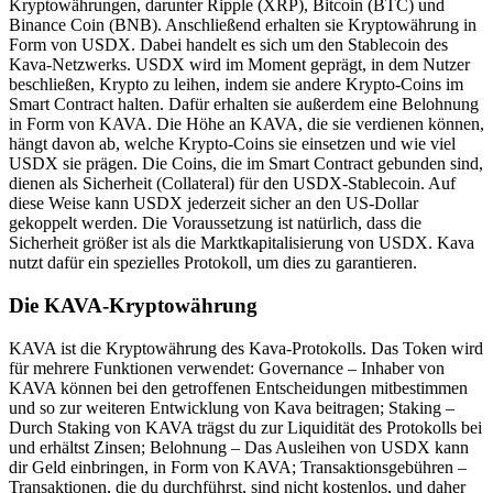
Kryptowährungen, darunter Ripple (XRP), Bitcoin (BTC) und
Binance Coin (BNB). Anschließend erhalten sie Kryptowährung in
Form von USDX. Dabei handelt es sich um den Stablecoin des
Kava-Netzwerks. USDX wird im Moment geprägt, in dem Nutzer
beschließen, Krypto zu leihen, indem sie andere Krypto-Coins im
Smart Contract halten. Dafür erhalten sie außerdem eine Belohnung
in Form von KAVA. Die Höhe an KAVA, die sie verdienen können,
hängt davon ab, welche Krypto-Coins sie einsetzen und wie viel
USDX sie prägen. Die Coins, die im Smart Contract gebunden sind,
dienen als Sicherheit (Collateral) für den USDX-Stablecoin. Auf
diese Weise kann USDX jederzeit sicher an den US-Dollar
gekoppelt werden. Die Voraussetzung ist natürlich, dass die
Sicherheit größer ist als die Marktkapitalisierung von USDX. Kava
nutzt dafür ein spezielles Protokoll, um dies zu garantieren.
Die KAVA-Kryptowährung
KAVA ist die Kryptowährung des Kava-Protokolls. Das Token wird
für mehrere Funktionen verwendet: Governance – Inhaber von
KAVA können bei den getroffenen Entscheidungen mitbestimmen
und so zur weiteren Entwicklung von Kava beitragen; Staking –
Durch Staking von KAVA trägst du zur Liquidität des Protokolls bei
und erhältst Zinsen; Belohnung – Das Ausleihen von USDX kann
dir Geld einbringen, in Form von KAVA; Transaktionsgebühren –
Transaktionen, die du durchführst, sind nicht kostenlos, und daher