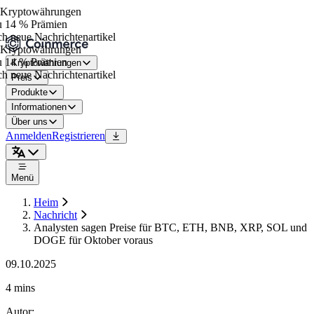
Kryptowährungen
 14 % Prämien
h neue Nachrichtenartikel
Kryptowährungen
 14 % Prämien
Kryptowährungen
h neue Nachrichtenartikel
Preis
Produkte
Informationen
Über uns
Anmelden
Registrieren
Menü
Heim
Nachricht
Analysten sagen Preise für BTC, ETH, BNB, XRP, SOL und
DOGE für Oktober voraus
09.10.2025
4 mins
Autor
: